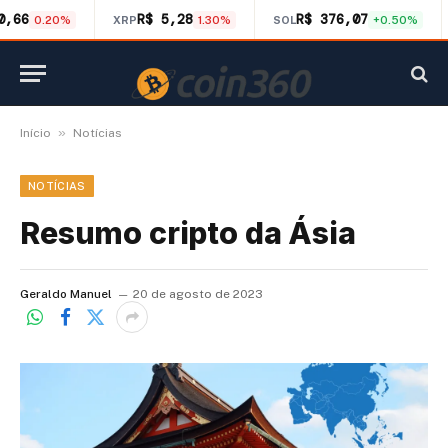
0,66
R$ 5,28
R$ 376,07
0.20%
XRP
1.30%
SOL
+0.50%
»
Início
Notícias
NOTÍCIAS
Resumo cripto da Ásia
Geraldo Manuel
20 de agosto de 2023