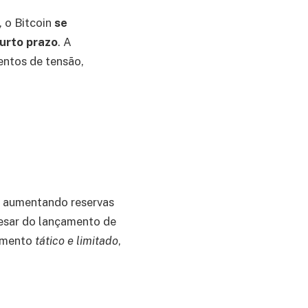
 o Bitcoin
se
urto prazo
. A
entos de tensão,
s aumentando reservas
pesar do lançamento de
timento
tático e limitado
,