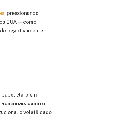
es
, pressionando
 nos EUA — como
ado negativamente o
m papel claro em
radicionais como o
ucional e volatilidade