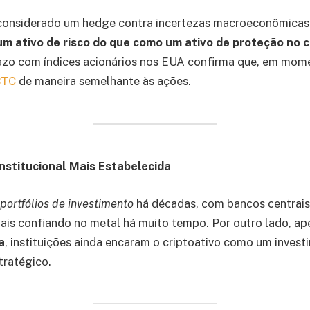
onsiderado um hedge contra incertezas macroeconômicas,
m ativo de risco do que como um ativo de proteção no c
razo com índices acionários nos EUA confirma que, em mom
BTC
de maneira semelhante às ações.
nstitucional Mais Estabelecida
portfólios de investimento
há décadas, com bancos centrai
onais confiando no metal há muito tempo. Por outro lado, a
a
, instituições ainda encaram o criptoativo como um inves
tratégico.