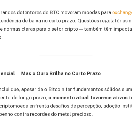
 grandes detentores de BTC moveram moedas para
exchang
tendência de baixa no curto prazo. Questões regulatórias
de normas claras para o setor cripto — também têm impact
o.
encial — Mas o Ouro Brilha no Curto Prazo
nclui que, apesar de o Bitcoin ter fundamentos sólidos e u
mento de longo prazo,
o momento atual favorece ativos t
 criptomoeda enfrenta desafios de percepção, adoção instit
penho contra recordes do metal precioso.