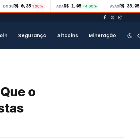
R$ 0,35
R$ 1,05
R$ 33,05
DOGE
1.00%
ADA
+4.60%
AVAX
Facebook
X
Instagra
(Twitter)
oin
Segurança
Altcoins
Mineração
 Que o
stas