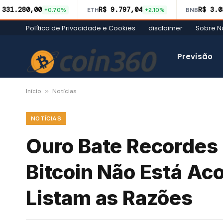
 331.280,00
R$ 9.797,04
R$ 3.0
+0.70%
ETH
+2.10%
BNB
Política de Privacidade e Cookies
disclaimer
Sobre N
Previsão
»
Início
Notícias
NOTÍCIAS
Ouro Bate Recordes 
Bitcoin Não Está A
Listam as Razões