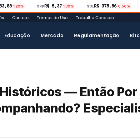
33,88
R$ 5,37
R$ 375,86
1.20%
XRP
1.30%
SOL
0.50%
ós
Contato
Termos de Uso
Trabalhe Conosco
Educação
Mercado
Regulamentação
Bitc
Históricos — Então Por
companhando? Especiali