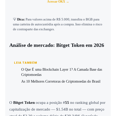
Acessar OKX →
💡
Dica:
Para valores acima de R$ 5.000, transfira o BGB para
uma carteira de autocustódia após a compra. Isso elimina o risco
de contraparte das exchanges.
Análise de mercado: Bitget Token em 2026
LEIA TAMBÉM
O Que É uma Blockchain Layer 1? A Camada Base das
Criptomoedas
As 10 Melhores Corretoras de Criptomoedas do Brasil
O
Bitget Token
ocupa a posição #
55
no ranking global por
capitalização de mercado — $1.54B no total — com preço
atual de $2.20 e volume diário de $29.34M. O período