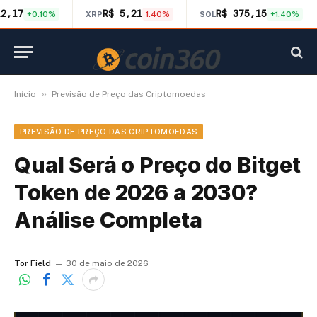
12,17
R$ 5,21
R$ 375,15
+0.10%
XRP
1.40%
SOL
+1.40%
»
Início
Previsão de Preço das Criptomoedas
PREVISÃO DE PREÇO DAS CRIPTOMOEDAS
Qual Será o Preço do Bitget
Token de 2026 a 2030?
Análise Completa
Tor Field
30 de maio de 2026