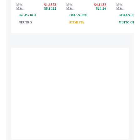
Mín.
$1.6573
Mín.
$4.1432
Mín.
Máx.
$8.1022
Máx.
$20.26
Máx.
+67.4% ROI
+318.5% ROI
+830.0% ROI
NEUTRO
OTIMISTA
MUITO OTIMI