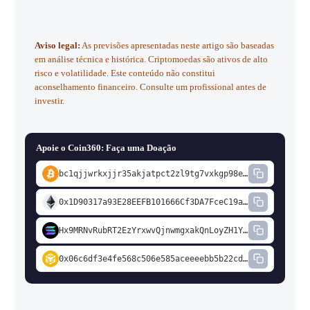
métricas de sentimento de mercado. Os cenários (mínimo,
Criptoativos podem perder 70-80% do valor em mercados
médio e máximo) refletem desvios calibrados pela
de baixa. Para quem tem convicção no projeto, a estratégia
volatilidade histórica do BGB.
Nenhuma projeção é
Aviso legal:
As previsões apresentadas neste artigo são baseadas
de
DCA
(aportes periódicos fixos) historicamente reduz o
garantia de retorno.
em análise técnica e histórica. Criptomoedas são ativos de alto
impacto da volatilidade. Nunca invista mais do que está
risco e volatilidade. Este conteúdo não constitui
disposto a perder. Consulte um assessor financeiro
aconselhamento financeiro. Consulte um profissional antes de
credenciado pela CVM antes de decidir.
investir.
Apoie o Coin360: Faça uma Doação
bc1qjjwrkxjjr35akjatpct2zl9tg7vxkgp98em2cd
0x1D90317a93E28EEFB101666Cf3DA7FceC19a74fD
Hx9MRNvRubRT2EzYrxwvQjnwmgxakQnLoyZH1YBdi1a7
0x06c6df3e4fe568c506e585aceeeebb5b22cdd5c3