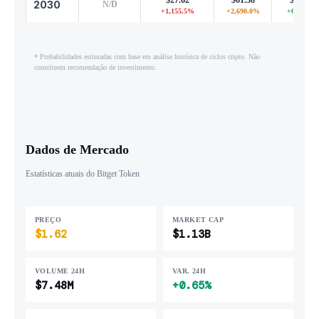
2030
N/D
+1,155.5%
+2,690.0%
+6,038.0
* Probabilidades estimadas com base em análise histórica de ciclos cripto. Não
constituem recomendação de investimento.
Dados de Mercado
Estatísticas atuais do Bitget Token
PREÇO
MARKET CAP
$1.62
$1.13B
VOLUME 24H
VAR. 24H
$7.48M
+0.65%