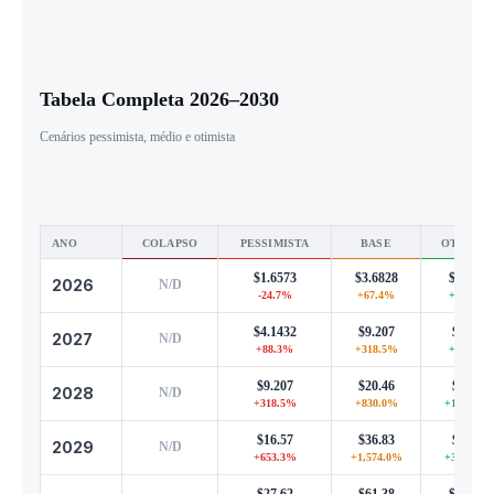
Tabela Completa 2026–2030
Cenários pessimista, médio e otimista
ANO
COLAPSO
PESSIMISTA
BASE
OTIMIST
$1.6573
$3.6828
$8.1022
2026
N/D
-24.7%
+67.4%
+268.3%
$4.1432
$9.207
$20.26
2027
N/D
+88.3%
+318.5%
+820.7%
$9.207
$20.46
$45.01
2028
N/D
+318.5%
+830.0%
+1,946.0
$16.57
$36.83
$81.02
2029
N/D
+653.3%
+1,574.0%
+3,582.8
$27.62
$61.38
$135.04