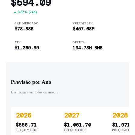
$594.09
▲ 0.82% (24h)
CAP. MERCADO
VOLUME 24H
$78.88B
$457.68M
ATH
OFERTA
$1,369.99
134.78M BNB
Previsão por Ano
Deslize para ver todos os anos →
2026
2027
2028
$558.71
$1,051.70
$1,971.
PREÇO MÉDIO
PREÇO MÉDIO
PREÇO MÉDIO