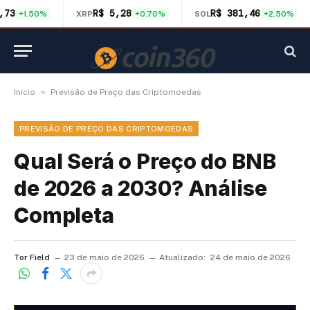
,73
R$ 5,28
R$ 381,46
+1.50%
XRP
+0.70%
SOL
+2.50%
»
Início
Previsão de Preço das Criptomoedas
PREVISÃO DE PREÇO DAS CRIPTOMOEDAS
Qual Será o Preço do BNB
de 2026 a 2030? Análise
Completa
Tor Field
23 de maio de 2026
Atualizado:
24 de maio de 2026