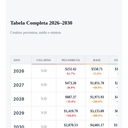
Tabela Completa 2026–2030
Cenários pessimista, médio e otimista
ANO
COLAPSO
PESSIMISTA
BASE
OTIMIST
$251.42
$558.71
$1,229.1
2026
N/D
-61.7%
-15.0%
+87.0%
$473.26
$1,051.70
$2,313.7
2027
N/D
-28.0%
+60.0%
+252.0%
$887.37
$1,971.93
$4,338.2
2028
N/D
+35.0%
+200.0%
+560.0%
$1,419.79
$3,155.09
$6,941.1
2029
N/D
+116.0%
+380.0%
+956.0%
$2,070.53
$4,601.17
$10,122.5
2030
N/D