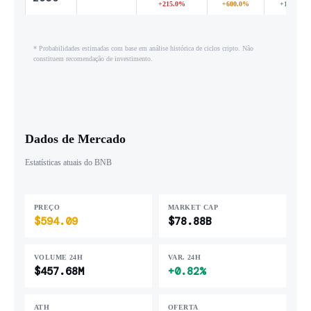
+215.0%
+600.0%
+1,440.0
* Probabilidades estimadas com base em análise histórica de ciclos cripto. Não
constituem recomendação de investimento.
Dados de Mercado
Estatísticas atuais do BNB
PREÇO
MARKET CAP
$594.09
$78.88B
VOLUME 24H
VAR. 24H
$457.68M
+0.82%
ATH
OFERTA