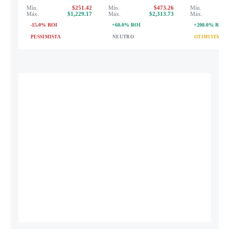
Mín.
$251.42
Mín.
$473.26
Mín.
Máx.
$1,229.17
Máx.
$2,313.73
Máx.
-15.0% ROI
+60.0% ROI
+200.0% ROI
PESSIMISTA
NEUTRO
OTIMISTA