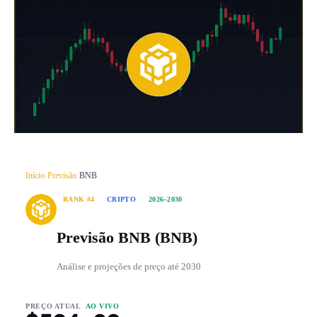
Início
›
Previsão
›
BNB
RANK #4
CRIPTO
2026–2030
Previsão BNB (BNB)
Análise e projeções de preço até 2030
PREÇO ATUAL
AO VIVO