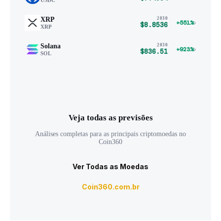
XRP
2030
›
+551%
$8.8536
XRP
Solana
2030
›
+923%
$836.51
SOL
Veja todas as previsões
Análises completas para as principais criptomoedas no
Coin360
Ver Todas as Moedas
Coin360.com.br