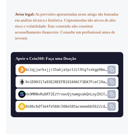
Criptoativos podem perder 70-80% do valor em mercados
médio e máximo) refletem desvios calibrados pela
de baixa. Para quem tem convicção no projeto, a estratégia
volatilidade histórica do XRP.
Nenhuma projeção é
Aviso legal:
As previsões apresentadas neste artigo são baseadas
de
DCA
(aportes periódicos fixos) historicamente reduz o
garantia de retorno.
em análise técnica e histórica. Criptomoedas são ativos de alto
impacto da volatilidade. Nunca invista mais do que está
risco e volatilidade. Este conteúdo não constitui
disposto a perder. Consulte um assessor financeiro
aconselhamento financeiro. Consulte um profissional antes de
credenciado pela CVM antes de decidir.
investir.
Apoie o Coin360: Faça uma Doação
bc1qjjwrkxjjr35akjatpct2zl9tg7vxkgp98em2cd
0x1D90317a93E28EEFB101666Cf3DA7FceC19a74fD
Hx9MRNvRubRT2EzYrxwvQjnwmgxakQnLoyZH1YBdi1a7
0x06c6df3e4fe568c506e585aceeeebb5b22cdd5c3