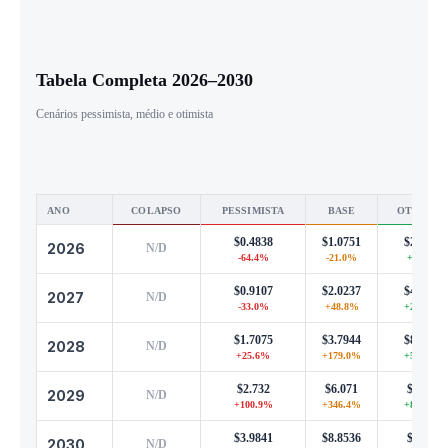
Tabela Completa 2026–2030
Cenários pessimista, médio e otimista
ANO
COLAPSO
PESSIMISTA
BASE
OTIMIST
$0.4838
$1.0751
$2.3652
2026
N/D
-64.4%
-21.0%
+73.9%
$0.9107
$2.0237
$4.4521
2027
N/D
-33.0%
+48.8%
+227.4%
$1.7075
$3.7944
$8.3477
2028
N/D
+25.6%
+179.0%
+513.8%
$2.732
$6.071
$13.36
2029
N/D
+100.9%
+346.4%
+882.1%
$3.9841
$8.8536
$19.48
2030
N/D