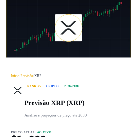
Início
›
Previsão
›
XRP
RANK #5
CRIPTO
2026–2030
Previsão XRP (XRP)
Análise e projeções de preço até 2030
PREÇO ATUAL
AO VIVO