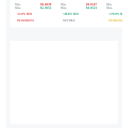
Mín.
$0.4838
Mín.
$0.9107
Mín.
Máx.
$2.3652
Máx.
$4.4521
Máx.
-21.0% ROI
+48.8% ROI
+179.0% ROI
PESSIMISTA
NEUTRO
OTIMISTA