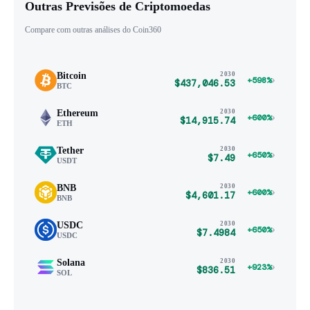
Outras Previsões de Criptomoedas
Compare com outras análises do Coin360
Bitcoin
2030
›
+598%
$437,046.53
BTC
Ethereum
2030
›
+600%
$14,915.74
ETH
Tether
2030
›
+650%
$7.49
USDT
BNB
2030
›
+600%
$4,601.17
BNB
USDC
2030
›
+650%
$7.4984
USDC
Solana
2030
›
+923%
$836.51
SOL