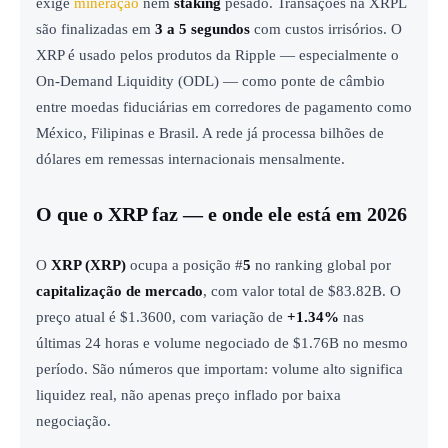
exige
mineração
nem
staking
pesado. Transações na XRPL
são finalizadas em
3 a 5 segundos
com custos irrisórios. O
XRP é usado pelos produtos da Ripple — especialmente o
On-Demand Liquidity (ODL) — como ponte de câmbio
entre moedas fiduciárias em corredores de pagamento como
México, Filipinas e Brasil. A rede já processa bilhões de
dólares em remessas internacionais mensalmente.
O que o XRP faz — e onde ele está em 2026
O
XRP (
XRP
)
ocupa a posição #
5
no ranking global por
capitalização de mercado
, com valor total de $83.82B. O
preço atual é $1.3600, com variação de
+1.34%
nas
últimas 24 horas e volume negociado de $1.76B no mesmo
período. São números que importam: volume alto significa
liquidez real, não apenas preço inflado por baixa
negociação.