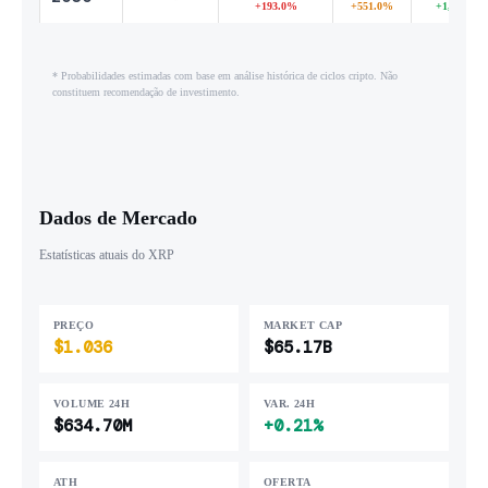
+193.0%
+551.0%
+1,332.2%
* Probabilidades estimadas com base em análise histórica de ciclos cripto. Não
constituem recomendação de investimento.
Dados de Mercado
Estatísticas atuais do XRP
PREÇO
MARKET CAP
$1.036
$65.17B
VOLUME 24H
VAR. 24H
$634.70M
+0.21%
ATH
OFERTA