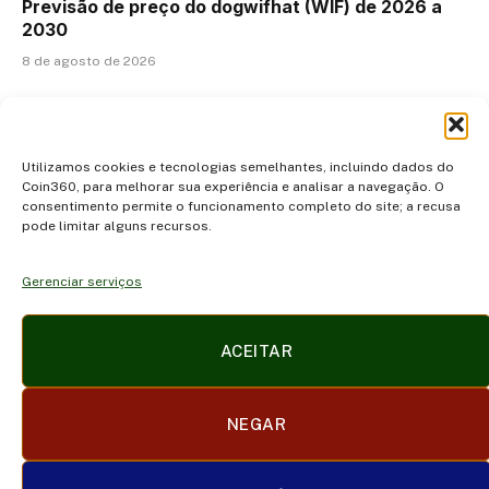
Previsão de preço do dogwifhat (WIF) de 2026 a
2030
8 de agosto de 2026
ADICIONAR UM COMENTÁRIO
Utilizamos cookies e tecnologias semelhantes, incluindo dados do
Coin360, para melhorar sua experiência e analisar a navegação. O
consentimento permite o funcionamento completo do site; a recusa
pode limitar alguns recursos.
Gerenciar serviços
Facebook
X
Instagram
Pinterest
ACEITAR
(Twitter)
POLÍTICA DE PRIVACIDADE E COOKIES
DISCLAIMER
NEGAR
SOBRE NÓS
CONTATO
TERMOS DE USO
TRABALHE CONOSCO