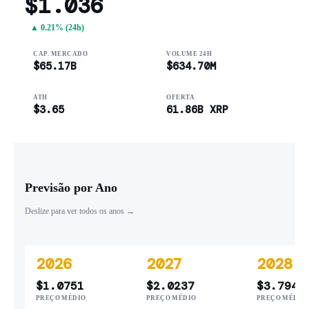
$1.036
▲ 0.21% (24h)
CAP. MERCADO
VOLUME 24H
$65.17B
$634.70M
ATH
OFERTA
$3.65
61.86B XRP
Previsão por Ano
Deslize para ver todos os anos →
2026
2027
2028
$1.0751
$2.0237
$3.7944
PREÇO MÉDIO
PREÇO MÉDIO
PREÇO MÉDIO