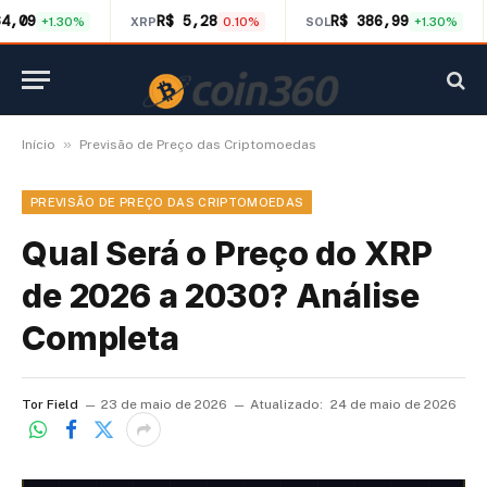
64,09
R$ 5,28
R$ 386,99
+1.30%
XRP
0.10%
SOL
+1.30%
»
Início
Previsão de Preço das Criptomoedas
PREVISÃO DE PREÇO DAS CRIPTOMOEDAS
Qual Será o Preço do XRP
de 2026 a 2030? Análise
Completa
Tor Field
23 de maio de 2026
Atualizado:
24 de maio de 2026