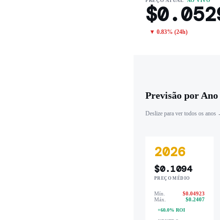
PREÇO ATUAL
AO VIVO
$0.052
▼ 0.83% (24h)
Previsão por Ano
Deslize para ver todos os anos
2026
$0.1094
PREÇO MÉDIO
Mín.
$0.04923
Máx.
$0.2407
+60.0% ROI