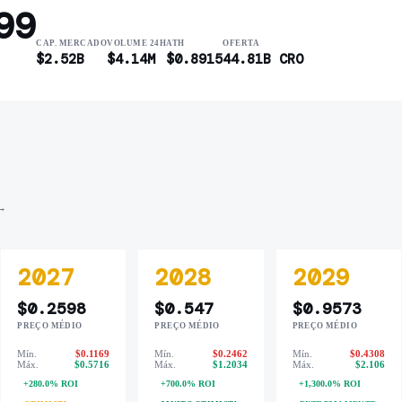
99
CAP. MERCADO
VOLUME 24H
ATH
OFERTA
$2.52B
$4.14M
$0.8915
44.81B CRO
 →
2027
2028
2029
$0.2598
$0.547
$0.9573
PREÇO MÉDIO
PREÇO MÉDIO
PREÇO MÉDIO
Mín.
$0.1169
Mín.
$0.2462
Mín.
$0.4308
Máx.
$0.5716
Máx.
$1.2034
Máx.
$2.106
+280.0% ROI
+700.0% ROI
+1,300.0% ROI