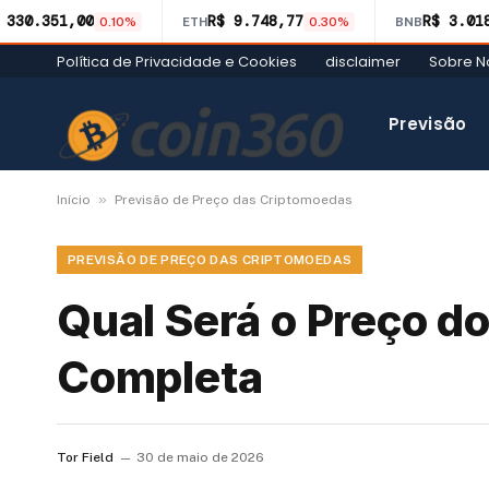
 330.351,00
R$ 9.748,77
R$ 3.01
0.10%
ETH
0.30%
BNB
Política de Privacidade e Cookies
disclaimer
Sobre N
Previsão
»
Início
Previsão de Preço das Criptomoedas
PREVISÃO DE PREÇO DAS CRIPTOMOEDAS
Qual Será o Preço d
Completa
Tor Field
30 de maio de 2026