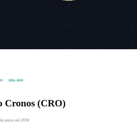
TO
2026–2030
o Cronos (CRO)
 de preço até 2030