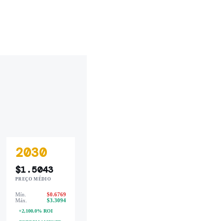
2030
$1.5043
PREÇO MÉDIO
Mín.
$0.6769
Máx.
$3.3094
+2,100.0% ROI