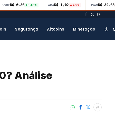
R$ 0,36
R$ 1,02
R$ 32,63
DOGE
+0.40%
ADA
4.40%
AVAX
Facebook
X
Instagra
(Twitter)
oin
Segurança
Altcoins
Mineração
0? Análise