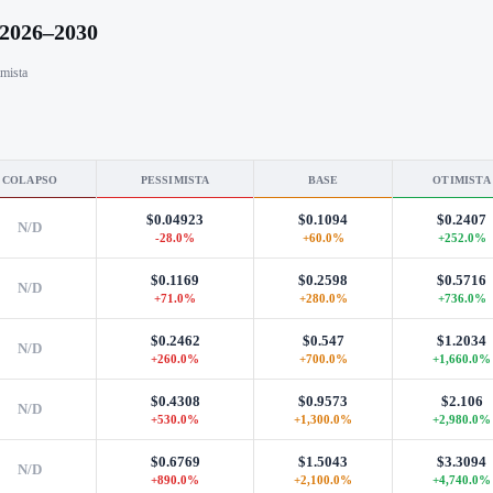
 2026–2030
imista
COLAPSO
PESSIMISTA
BASE
OTIMISTA
$0.04923
$0.1094
$0.2407
N/D
-28.0%
+60.0%
+252.0%
$0.1169
$0.2598
$0.5716
N/D
+71.0%
+280.0%
+736.0%
$0.2462
$0.547
$1.2034
N/D
+260.0%
+700.0%
+1,660.0%
$0.4308
$0.9573
$2.106
N/D
+530.0%
+1,300.0%
+2,980.0%
$0.6769
$1.5043
$3.3094
N/D
+890.0%
+2,100.0%
+4,740.0%