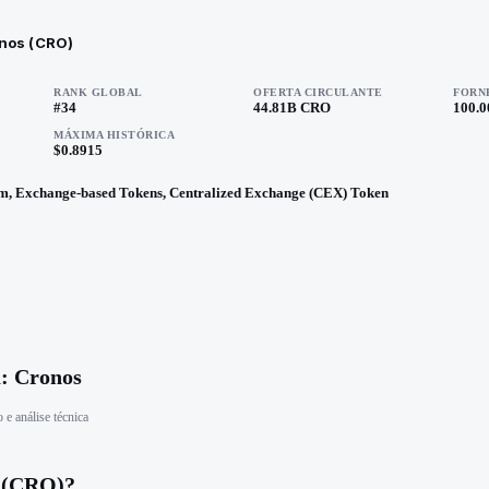
nos (CRO)
RANK GLOBAL
OFERTA CIRCULANTE
FORN
#34
44.81B CRO
100.0
MÁXIMA HISTÓRICA
$0.8915
rm, Exchange-based Tokens, Centralized Exchange (CEX) Token
: Cronos
 e análise técnica
s (CRO)?