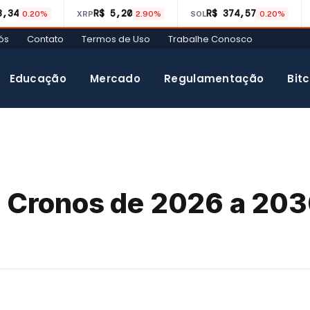
8,34
R$ 5,20
R$ 374,57
0.20%
XRP
2.90%
SOL
0.20%
ós
Contato
Termos de Uso
Trabalhe Conosco
Educação
Mercado
Regulamentação
Bitc
o Cronos de 2026 a 203