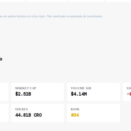
se em análise histórica de ciclos cripto. Não constituem recomendação de investimento.
o
MARKET CAP
VOLUME 24H
VA
$2.52B
$4.14M
-
OFERTA
RANK
44.81B CRO
#34