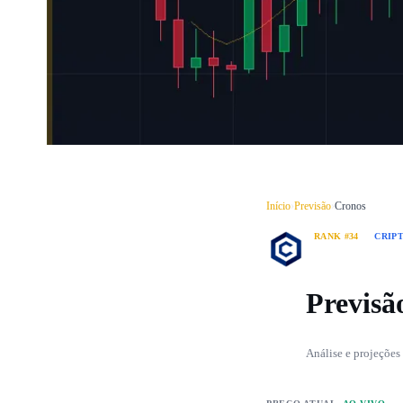
Início
›
Previsão
›
Cronos
RANK #34
CRIP
Previsã
Análise e projeções