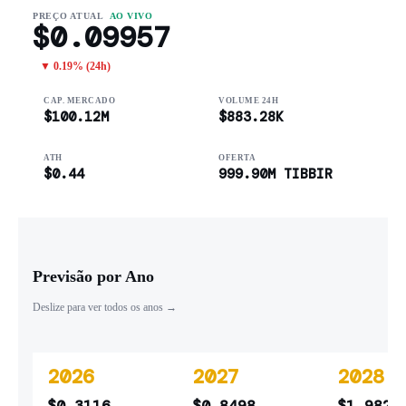
PREÇO ATUAL
AO VIVO
$0.09957
▼ 0.19% (24h)
CAP. MERCADO
VOLUME 24H
$100.12M
$883.28K
ATH
OFERTA
$0.44
999.90M TIBBIR
Previsão por Ano
Deslize para ver todos os anos →
2026
2027
2028
$0.3116
$0.8498
$1.9828