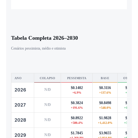
Tabela Completa 2026–2030
Cenários pessimista, médio e otimista
ANO
COLAPSO
PESSIMISTA
BASE
OTIMIST
$0.1402
$0.3116
$0.6855
2026
N/D
+6.9%
+137.6%
+422.7%
$0.3824
$0.8498
$1.8695
2027
N/D
+191.6%
+548.0%
+1,325.6
$0.8922
$1.9828
$4.3621
2028
N/D
+580.4%
+1,412.0%
+3,226.4
$1.7845
$3.9655
$8.7241
2029
N/D
+1,260.8%
+2,924.0%
+6,552.8