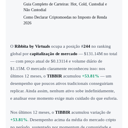
Guia Completo de Carteiras: Hot, Cold, Custodial e
Não Custodial
Como Declarar Criptomoedas no Imposto de Renda
2026
O
Ribbita by Virtuals
ocupa a posição #
244
no ranking
global por
capitalização de mercado
— $131.14M no total
— com preço atual de $0.13114 e volume diário de
$1.15M. O mercado claramente reconheceu isso: nos
últimos 12 meses, o
TIBBIR
acumulou
+53.81%
— um
desempenho que poucos ativos tradicionais conseguiriam
replicar. Ainda assim, nenhum ativo sobe indefinidamente,
e analisar esse momento exige mais cuidado do que euforia.
Nos últimos 12 meses, o
TIBBIR
acumulou variação de
+53.81%
. Desempenho acima da média do mercado cripto
no período, sustentado por momentum de comunidade e