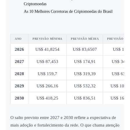
Criptomoedas
As 10 Melhores Corretoras de Criptomoedas do Brasil
ANO
PREVISÃO MÍNIMA
PREVISÃO MÉDIA
PREVISÃO MÁ
2026
US$ 41,8254
US$ 83,6507
US$ 167
2027
US$ 87,453
US$ 174,91
US$ 349,
2028
US$ 159,7
US$ 319,39
US$ 638,
2029
US$ 266,16
US$ 532,32
US$ 1064
2030
US$ 418,25
US$ 836,51
US$ 1673
O salto previsto entre 2027 e 2030 reflete a expectativa de
mais adoção e fortalecimento da rede. O que chama atenção