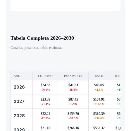
Tabela Completa 2026–2030
Cenários pessimista, médio e otimista
ANO
COLAPSO
PESSIMISTA
BASE
OTIMISTA
$24.53
$41.83
$83.65
$167.30
2026
-70.0%
-48.8%
+2.3%
+104.6%
$23.39
$87.45
$174.91
$349.81
2027
-71.4%
+6.9%
+113.9%
+327.8%
$22.24
$159.70
$319.39
$638.79
2028
-72.8%
+95.3%
+290.6%
+681.2%
$21.10
$266.16
$532.32
$1,064.65
2029