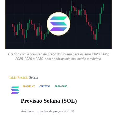
Gráfico com a previsão de preço do Solana para os anos 2026, 2027,
2028, 2029 e 2030, com cenários mínimo, médio e máximo.
Início
›
Previsão
›
Solana
RANK #7
CRIPTO
2026–2030
Previsão Solana (SOL)
Análise e projeções de preço até 2030