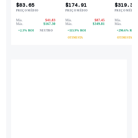
$83.65
$174.91
$319.39
PREÇO MÉDIO
PREÇO MÉDIO
PREÇO MÉDIO
Mín.
$41.83
Mín.
$87.45
Mín.
Máx.
$167.30
Máx.
$349.81
Máx.
+2.3% ROI
+113.9% ROI
+290.6% ROI
NEUTRO
OTIMISTA
OTIMISTA