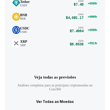
Tether
2030
›
+650%
$7.49
USDT
BNB
2030
›
+600%
$4,601.17
BNB
USDC
2030
›
+650%
$7.4984
USDC
XRP
2030
›
+551%
$8.8536
XRP
Veja todas as previsões
Análises completas para as principais criptomoedas no
Coin360
Ver Todas as Moedas