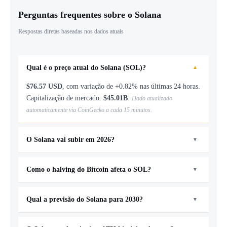
Perguntas frequentes sobre o Solana
Respostas diretas baseadas nos dados atuais
Qual é o preço atual do Solana (SOL)?
▼
$76.57 USD
, com variação de +0.82% nas últimas 24 horas.
Capitalização de mercado:
$45.01B
.
Dado atualizado
automaticamente via CoinGecko a cada 15 minutos.
O Solana vai subir em 2026?
▼
Nossa projeção para 2026 aponta mínimo de
$41.83
e
Como o halving do Bitcoin afeta o SOL?
máximo de
$167.30
, com valor central em
$83.65
. ROI
▼
estimado:
+2%
sobre o preço atual. Esses números
O halving de 2028 historicamente precede períodos de alta
dependem do ciclo de mercado e do comportamento do
Qual a previsão do Solana para 2030?
para o mercado cripto como um todo. Para o Solana, nossa
▼
Bitcoin no mesmo período.
estimativa considera esse ciclo: projeção central de
$319.39
Projeção central para 2030:
$836.51
(+923% de retorno
para 2028, com range de
$159.70
a
$638.79
.