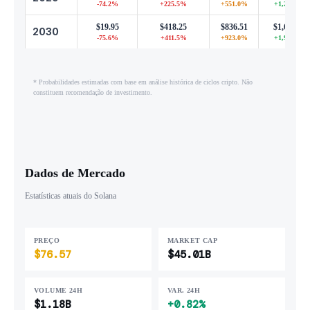
-74.2%
+225.5%
+551.0%
+1,202.0%
$19.95
$418.25
$836.51
$1,673.01
2030
-75.6%
+411.5%
+923.0%
+1,946.0%
* Probabilidades estimadas com base em análise histórica de ciclos cripto. Não
constituem recomendação de investimento.
Dados de Mercado
Estatísticas atuais do Solana
PREÇO
MARKET CAP
$76.57
$45.01B
VOLUME 24H
VAR. 24H
$1.18B
+0.82%