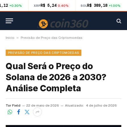
1,12
R$ 5,24
R$ 389,18
+0.30%
XRP
0.40%
SOL
+1.00%
»
Início
Previsão de Preço das Criptomoedas
PREVISÃO DE PREÇO DAS CRIPTOMOEDAS
Qual Será o Preço do
Solana de 2026 a 2030?
Análise Completa
Tor Field
22 de maio de 2026
Atualizado:
4 de julho de 2026