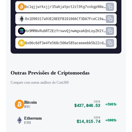
bc1qjjwrkxjjr35akjatpct2zl9tg7vxkgp98em2cd
0x1D90317a93E28EEFB101666Cf3DA7FceC19a74fD
Hx9MRNvRubRT2EzYrxwvQjnwmgxakQnLoyZH1YBdi1a7
0x06c6df3e4fe568c506e585aceeeebb5b22cdd5c3
Outras Previsões de Criptomoedas
Compare com outras análises do Coin360
Bitcoin
2030
›
+598%
$437,046.53
BTC
Ethereum
2030
›
+600%
$14,915.74
ETH