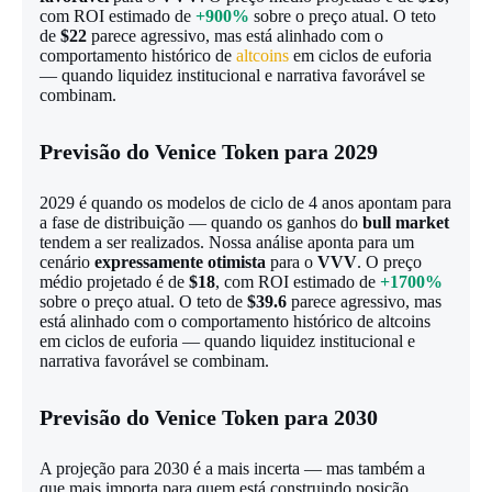
com ROI estimado de
+900%
sobre o preço atual. O teto
de
$22
parece agressivo, mas está alinhado com o
comportamento histórico de
altcoins
em ciclos de euforia
— quando liquidez institucional e narrativa favorável se
combinam.
Previsão do Venice Token para 2029
2029 é quando os modelos de ciclo de 4 anos apontam para
a fase de distribuição — quando os ganhos do
bull market
tendem a ser realizados. Nossa análise aponta para um
cenário
expressamente otimista
para o
VVV
. O preço
médio projetado é de
$18
, com ROI estimado de
+1700%
sobre o preço atual. O teto de
$39.6
parece agressivo, mas
está alinhado com o comportamento histórico de altcoins
em ciclos de euforia — quando liquidez institucional e
narrativa favorável se combinam.
Previsão do Venice Token para 2030
A projeção para 2030 é a mais incerta — mas também a
que mais importa para quem está construindo posição