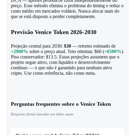
DCA — aportes periódicos fixos independentemente do
preço. Esse método elimina o problema do timing e reduz o
custo médio em mercados voláteis. Nunca alocar mais do
que se está disposto a perder completamente.
Previsão Venice Token 2026-2030
Projeção central para 2030:
$30
— retorno estimado de
+2900%
sobre o preço atual. Teto otimista: $66 (
+6500%
).
Piso conservador: $13.5. Essas projeções assumem que o
projeto segue ativo, com liquidez e desenvolvimento
contínuo — o que não é garantido para nenhum ativo
cripto. Use como referência, não como meta.
Perguntas frequentes sobre o Venice Token
Respostas diretas baseadas nos dados atuais