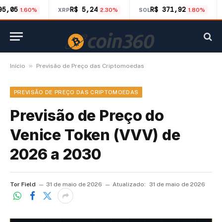
95,05
R$ 5,24
R$ 371,92
1.60%
XRP
2.30%
SOL
1.80%
»
Início
Previsão de Preço das Criptomoedas
PREVISÃO DE PREÇO DAS CRIPTOMOEDAS
Previsão de Preço do
Venice Token (VVV) de
2026 a 2030
Tor Field
31 de maio de 2026
Atualizado:
31 de maio de 2026