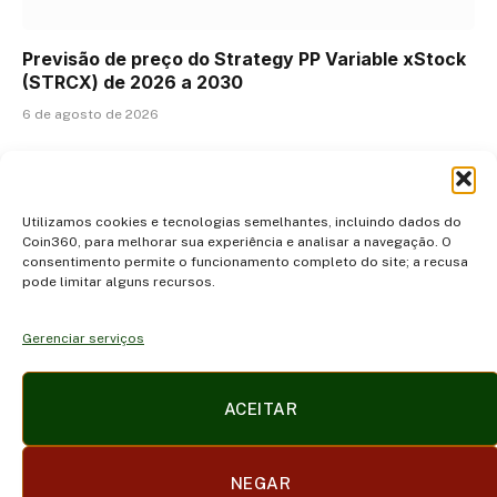
Previsão de preço do Strategy PP Variable xStock
(STRCX) de 2026 a 2030
6 de agosto de 2026
ADICIONAR UM COMENTÁRIO
Utilizamos cookies e tecnologias semelhantes, incluindo dados do
Coin360, para melhorar sua experiência e analisar a navegação. O
consentimento permite o funcionamento completo do site; a recusa
pode limitar alguns recursos.
Gerenciar serviços
Facebook
X
Instagram
Pinterest
ACEITAR
(Twitter)
POLÍTICA DE PRIVACIDADE E COOKIES
DISCLAIMER
NEGAR
SOBRE NÓS
CONTATO
TERMOS DE USO