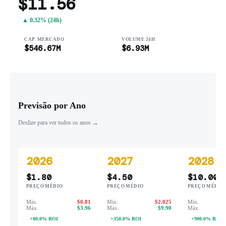
$11.56
▲ 0.32% (24h)
CAP. MERCADO
VOLUME 24H
$546.67M
$6.93M
Previsão por Ano
Deslize para ver todos os anos →
2026
2027
2028
$1.80
$4.50
$10.00
PREÇO MÉDIO
PREÇO MÉDIO
PREÇO MÉDIO
Mín.
$0.81
Mín.
$2.025
Mín.
Máx.
$3.96
Máx.
$9.90
Máx.
+80.0% ROI
+350.0% ROI
+900.0% ROI