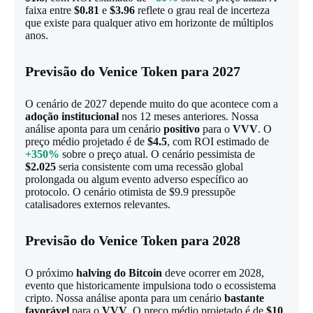
faixa entre
$0.81
e
$3.96
reflete o grau real de incerteza
que existe para qualquer ativo em horizonte de múltiplos
anos.
Previsão do Venice Token para 2027
O cenário de 2027 depende muito do que acontece com a
adoção institucional
nos 12 meses anteriores. Nossa
análise aponta para um cenário
positivo
para o
VVV
. O
preço médio projetado é de
$4.5
, com ROI estimado de
+350%
sobre o preço atual. O cenário pessimista de
$2.025
seria consistente com uma recessão global
prolongada ou algum evento adverso específico ao
protocolo. O cenário otimista de $9.9 pressupõe
catalisadores externos relevantes.
Previsão do Venice Token para 2028
O próximo
halving do Bitcoin
deve ocorrer em 2028,
evento que historicamente impulsiona todo o ecossistema
cripto. Nossa análise aponta para um cenário
bastante
favorável
para o
VVV
. O preço médio projetado é de
$10
,