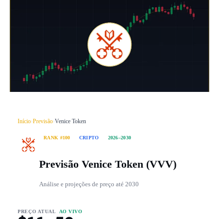
Início
›
Previsão
›
Venice Token
RANK #100
CRIPTO
2026–2030
Previsão Venice Token (VVV)
Análise e projeções de preço até 2030
PREÇO ATUAL
AO VIVO