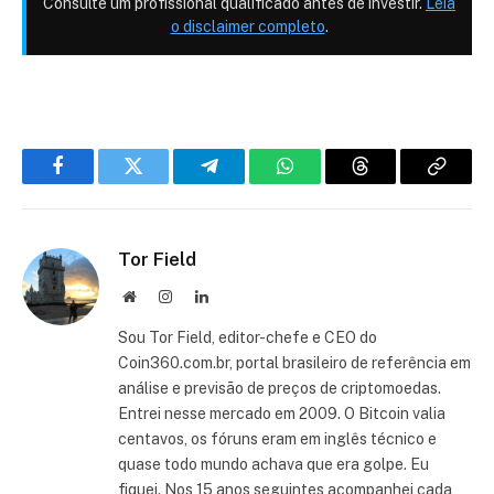
Consulte um profissional qualificado antes de investir.
Leia
o disclaimer completo
.
Facebook
Twitter
Telegram
WhatsApp
Threads
Copiar
link
Tor Field
Site
Instagram
LinkedIn
Sou Tor Field, editor-chefe e CEO do
Coin360.com.br, portal brasileiro de referência em
análise e previsão de preços de criptomoedas.
Entrei nesse mercado em 2009. O Bitcoin valia
centavos, os fóruns eram em inglês técnico e
quase todo mundo achava que era golpe. Eu
fiquei. Nos 15 anos seguintes acompanhei cada