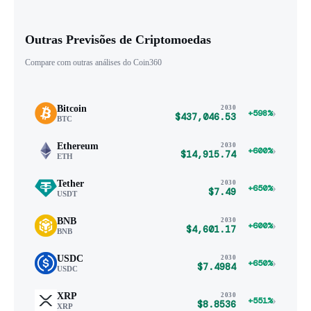
Outras Previsões de Criptomoedas
Compare com outras análises do Coin360
Bitcoin
2030
›
+598%
$437,046.53
BTC
Ethereum
2030
›
+600%
$14,915.74
ETH
Tether
2030
›
+650%
$7.49
USDT
BNB
2030
›
+600%
$4,601.17
BNB
USDC
2030
›
+650%
$7.4984
USDC
XRP
2030
›
+551%
$8.8536
XRP