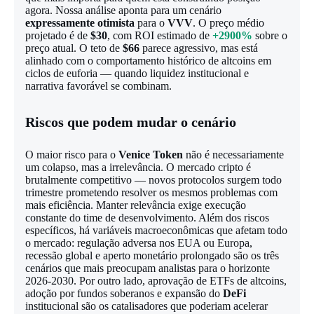
agora. Nossa análise aponta para um cenário
expressamente otimista
para o
VVV
. O preço médio
projetado é de
$30
, com ROI estimado de
+2900%
sobre o
preço atual. O teto de
$66
parece agressivo, mas está
alinhado com o comportamento histórico de altcoins em
ciclos de euforia — quando liquidez institucional e
narrativa favorável se combinam.
Riscos que podem mudar o cenário
O maior risco para o
Venice Token
não é necessariamente
um colapso, mas a irrelevância. O mercado cripto é
brutalmente competitivo — novos protocolos surgem todo
trimestre prometendo resolver os mesmos problemas com
mais eficiência. Manter relevância exige execução
constante do time de desenvolvimento. Além dos riscos
específicos, há variáveis macroeconômicas que afetam todo
o mercado: regulação adversa nos EUA ou Europa,
recessão global e aperto monetário prolongado são os três
cenários que mais preocupam analistas para o horizonte
2026-2030. Por outro lado, aprovação de ETFs de altcoins,
adoção por fundos soberanos e expansão do
DeFi
institucional são os catalisadores que poderiam acelerar