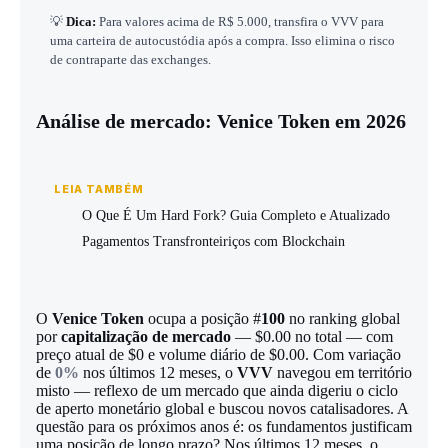
💡
Dica:
Para valores acima de R$ 5.000, transfira o VVV para
uma carteira de autocustódia após a compra. Isso elimina o risco
de contraparte das exchanges.
Análise de mercado: Venice Token em 2026
LEIA TAMBÉM
O Que É Um Hard Fork? Guia Completo e Atualizado
Pagamentos Transfronteiriços com Blockchain
O
Venice Token
ocupa a posição #
100
no ranking global
por
capitalização de mercado
— $0.00 no total — com
preço atual de $0 e volume diário de $0.00. Com variação
de
0%
nos últimos 12 meses, o
VVV
navegou em território
misto — reflexo de um mercado que ainda digeriu o ciclo
de aperto monetário global e buscou novos catalisadores. A
questão para os próximos anos é: os fundamentos justificam
uma posição de longo prazo? Nos últimos 12 meses, o