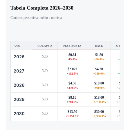
Tabela Completa 2026–2030
Cenários pessimista, médio e otimista
ANO
COLAPSO
PESSIMISTA
BASE
OTIMIST
$0.81
$1.80
$3.96
2026
N/D
-19.0%
+80.0%
+296.0%
$2.025
$4.50
$9.90
2027
N/D
+102.5%
+350.0%
+890.0%
$4.50
$10.00
$22.00
2028
N/D
+350.0%
+900.0%
+2,100.0
$8.10
$18.00
$39.60
2029
N/D
+710.0%
+1,700.0%
+3,860.0
$13.50
$30.00
$66.00
2030
N/D
+1,250.0%
+2,900.0%
+6,500.0