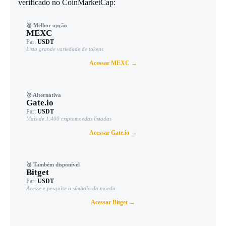
verificado no CoinMarketCap:
🥇 Melhor opção
MEXC
Par:
USDT
Lista grande variedade de tokens
Acessar MEXC →
🥈 Alternativa
Gate.io
Par:
USDT
Mais de 1.400 criptomoedas listadas
Acessar Gate.io →
🥉 Também disponível
Bitget
Par:
USDT
Acesse e pesquise o símbolo da moeda
Acessar Bitget →