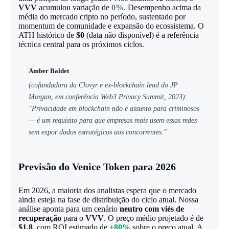
VVV
acumulou variação de
0%
. Desempenho acima da
média do mercado cripto no período, sustentado por
momentum de comunidade e expansão do ecossistema. O
ATH histórico de
$0
(data não disponível) é a referência
técnica central para os próximos ciclos.
Amber Baldet
(cofundadora da Clovyr e ex-blockchain lead do JP
Morgan, em conferência Web3 Privacy Summit, 2023):
"Privacidade em blockchain não é assunto para criminosos
— é um requisito para que empresas reais usem essas redes
sem expor dados estratégicos aos concorrentes."
Previsão do Venice Token para 2026
Em 2026, a maioria dos analistas espera que o mercado
ainda esteja na fase de distribuição do ciclo atual. Nossa
análise aponta para um cenário
neutro com viés de
recuperação
para o
VVV
. O preço médio projetado é de
$1.8
, com ROI estimado de
+80%
sobre o preço atual. A