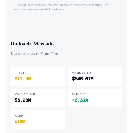
* Probabilidades estimadas com base em análise histórica de ciclos cripto. Não
constituem recomendação de investimento.
Dados de Mercado
Estatísticas atuais do Venice Token
PREÇO
MARKET CAP
$11.56
$546.67M
VOLUME 24H
VAR. 24H
$6.93M
+0.32%
RANK
#100