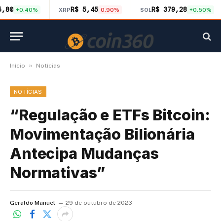
5,80
R$ 5,45
R$ 379,28
+0.40%
XRP
0.90%
SOL
+0.50%
»
Início
Notícias
NOTÍCIAS
“Regulação e ETFs Bitcoin:
Movimentação Bilionária
Antecipa Mudanças
Normativas”
Geraldo Manuel
29 de outubro de 2023