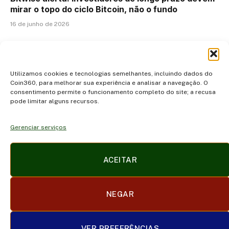
mirar o topo do ciclo Bitcoin, não o fundo
16 de junho de 2026
ADICIONAR UM COMENTÁRIO
Utilizamos cookies e tecnologias semelhantes, incluindo dados do
Coin360, para melhorar sua experiência e analisar a navegação. O
consentimento permite o funcionamento completo do site; a recusa
pode limitar alguns recursos.
Gerenciar serviços
Facebook
X
Instagram
Pinterest
ACEITAR
(Twitter)
POLÍTICA DE PRIVACIDADE E COOKIES
DISCLAIMER
NEGAR
SOBRE NÓS
CONTATO
TERMOS DE USO
TRABALHE CONOSCO
VER PREFERÊNCIAS