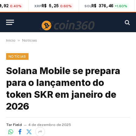
0,92
R$ 5,25
R$ 376,46
0.40%
XRP
0.60%
SOL
+1.60%
»
Início
Notícias
NOTÍCIAS
Solana Mobile se prepara
para o lançamento do
token SKR em janeiro de
2026
Tor Field
4 de dezembro de 2025