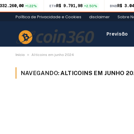
332.260,00
R$ 9.791,98
R$ 3.04
+1.22%
ETH
+2.50%
BNB
Política de Privacidade e Cookies
disclaimer
Sobre N
Previsão
»
Início
Alticoins em junho 2024
NAVEGANDO:
ALTICOINS EM JUNHO 2