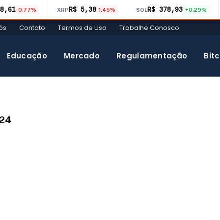
8,61
R$ 5,38
R$ 378,93
0.77%
XRP
1.45%
SOL
+0.29%
ós
Contato
Termos de Uso
Trabalhe Conosco
Educação
Mercado
Regulamentação
Bitc
024