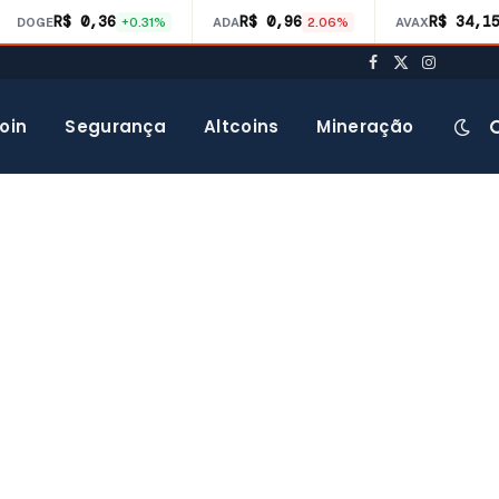
R$ 0,36
R$ 0,96
R$ 34,1
DOGE
+0.31%
ADA
2.06%
AVAX
Facebook
X
Instagra
(Twitter)
oin
Segurança
Altcoins
Mineração