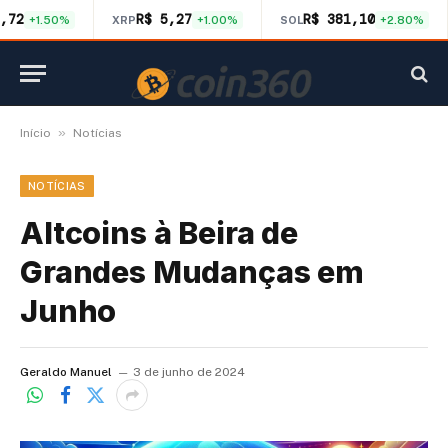
,72
R$ 5,27
R$ 381,10
+1.50%
XRP
+1.00%
SOL
+2.80%
»
Início
Notícias
NOTÍCIAS
Altcoins à Beira de
Grandes Mudanças em
Junho
Geraldo Manuel
3 de junho de 2024