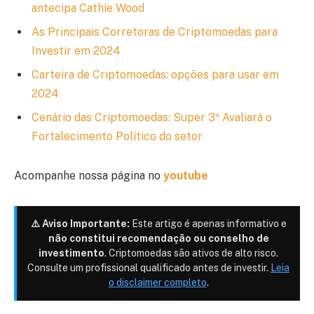
antecipa Cathie Wood
As Principais Corretoras de Criptomoedas para
Investir em 2024
Carteira de Criptomoedas: opções para usar em
2024
Cenário das Criptomoedas: Super 3ª Avaliará o
Fortalecimento Político do setor
Acompanhe nossa página no
youtube
⚠️ Aviso Importante:
Este artigo é apenas informativo e
não constitui recomendação ou conselho de
investimento
. Criptomoedas são ativos de alto risco.
Consulte um profissional qualificado antes de investir.
Leia
o disclaimer completo
.