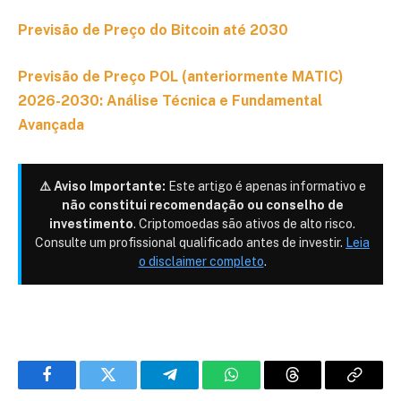
Previsão de Preço do Bitcoin até 2030
Previsão de Preço POL (anteriormente MATIC)
2026-2030: Análise Técnica e Fundamental
Avançada
⚠️ Aviso Importante:
Este artigo é apenas informativo e
não constitui recomendação ou conselho de
investimento
. Criptomoedas são ativos de alto risco.
Consulte um profissional qualificado antes de investir.
Leia
o disclaimer completo
.
Facebook
Twitter
Telegram
WhatsApp
Threads
Copiar