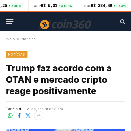
,25
R$ 5,31
R$ 384,49
+0.80%
XRP
+0.60%
SOL
+2.40%
»
Início
Notícias
NOTÍCIAS
Trump faz acordo com a
OTAN e mercado cripto
reage positivamente
Tor Field
21 de janeiro de 2026