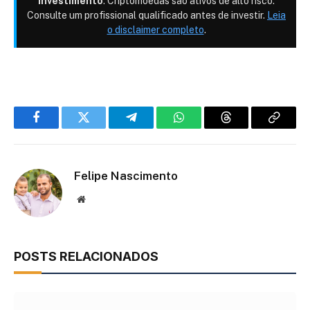
investimento
. Criptomoedas são ativos de alto risco.
Consulte um profissional qualificado antes de investir.
Leia
o disclaimer completo
.
Facebook
Twitter
Telegram
WhatsApp
Threads
Copiar
link
Felipe Nascimento
Site
POSTS RELACIONADOS