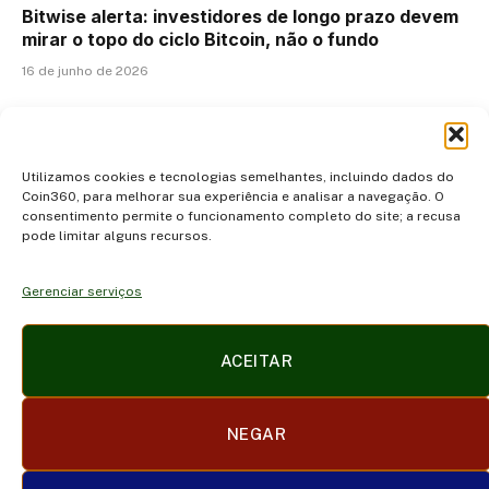
Bitwise alerta: investidores de longo prazo devem
mirar o topo do ciclo Bitcoin, não o fundo
16 de junho de 2026
ADICIONAR UM COMENTÁRIO
Utilizamos cookies e tecnologias semelhantes, incluindo dados do
Coin360, para melhorar sua experiência e analisar a navegação. O
consentimento permite o funcionamento completo do site; a recusa
pode limitar alguns recursos.
Gerenciar serviços
Facebook
X
Instagram
Pinterest
ACEITAR
(Twitter)
POLÍTICA DE PRIVACIDADE E COOKIES
DISCLAIMER
NEGAR
SOBRE NÓS
CONTATO
TERMOS DE USO
TRABALHE CONOSCO