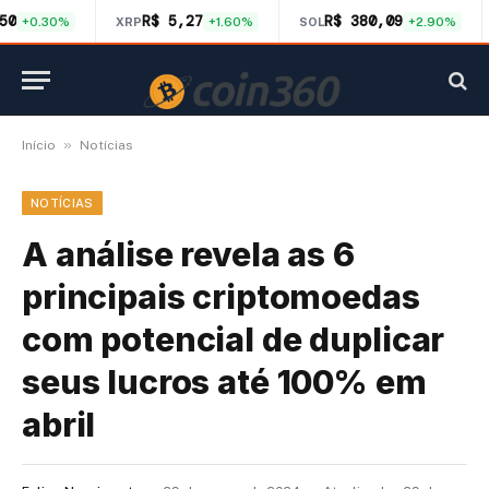
50
R$ 5,27
R$ 380,09
+0.30%
XRP
+1.60%
SOL
+2.90%
»
Início
Notícias
NOTÍCIAS
A análise revela as 6
principais criptomoedas
com potencial de duplicar
seus lucros até 100% em
abril