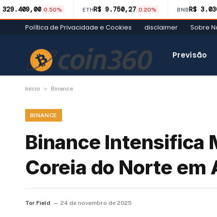
 329.409,00
R$ 9.750,27
R$ 3.03
0.50%
ETH
0.20%
BNB
Política de Privacidade e Cookies
disclaimer
Sobre N
Previsão
»
Início
Binance
BINANCE
Binance Intensifica
Coreia do Norte em
Tor Field
24 de novembro de 2025