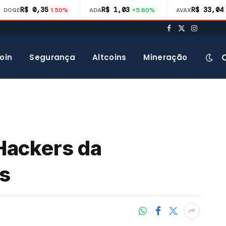
R$ 0,35
R$ 1,03
R$ 33,04
DOGE
1.50%
ADA
+5.60%
AVAX
Facebook
X
Instagra
(Twitter)
oin
Segurança
Altcoins
Mineração
Hackers da
s