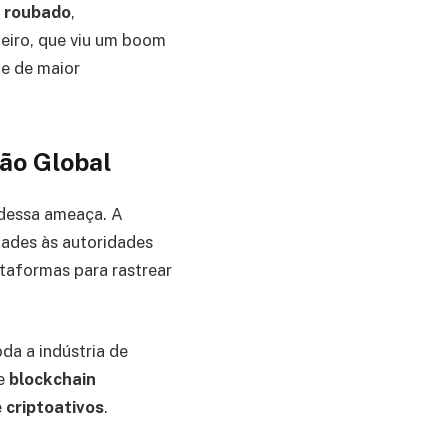
n roubado
,
leiro, que viu um boom
de de maior
ão Global
 dessa ameaça. A
dades às autoridades
ataformas para rastrear
oda a indústria de
de
blockchain
e
criptoativos
.