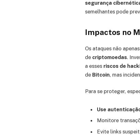
segurança cibernétic
semelhantes pode preve
Impactos no Me
Os ataques não apenas
de
criptomoedas
. Inv
a esses
riscos de hack
de
Bitcoin
, mas incide
Para se proteger, espe
Use autenticação
Monitore transaç
Evite links suspei