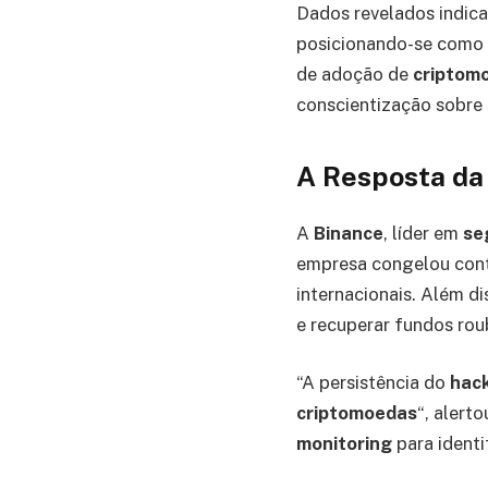
Dados revelados indic
posicionando-se como u
de adoção de
criptomo
conscientização sobre
A Resposta da
A
Binance
, líder em
se
empresa congelou conta
internacionais. Além d
e recuperar fundos rou
“A persistência do
hac
criptomoedas
“, alert
monitoring
para ident