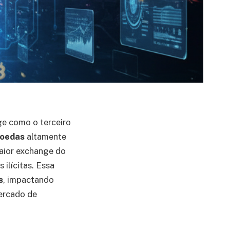
ge como o terceiro
moedas
altamente
maior exchange do
 ilícitas. Essa
s
, impactando
mercado de