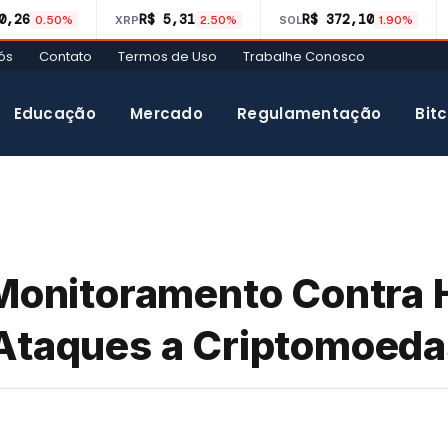
0,26
R$ 5,31
R$ 372,10
0.50%
XRP
2.50%
SOL
1.90%
ós
Contato
Termos de Uso
Trabalhe Conosco
Educação
Mercado
Regulamentação
Bitc
 Monitoramento Contra 
 Ataques a Criptomoeda