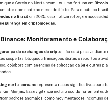
am que a Coreia do Norte acumulou uma fortuna em
Bitcoi
m ator dominante no mercado ilícito. Para o público brasi
edas no Brasil
em 2025, essa notícia reforça a necessida
segurança em criptomoedas
.
 Binance: Monitoramento e Colaboraç
gurança de exchanges de cripto
, não está passiva diante
s suspeitas, bloqueou transações ilícitas e reportou ativi
isso, colabora com agências de aplicação da lei e outras pl
bados.
king norte-coreano
representa riscos significativos para t
ou Kim Min-jae. Essa vigilância inclui o uso de ferramentas 
ificar padrões anômalos, como movimentações incomuns d