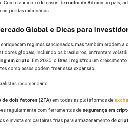
a
. Com o aumento de casos de
roubo de Bitcoin
no país, ad
nir perdas milionárias.
rcado Global e Dicas para Investidor
 enriquecem regimes sancionados, mas também erodem a 
estidores globais, incluindo os brasileiros, enfrentam volati
ing em cripto
. Em 2025, o Brasil registrou um cresciment
ntes como esses podem frear essa expansão.
cialistas recomendam:
 de dois fatores (2FA)
em todas as plataformas de
excha
ões regularmente com ferramentas de
segurança em cript
tos e invista em carteiras frias para armazenamento de
crip