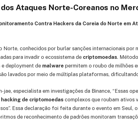
o dos Ataques Norte-Coreanos no Mer
Monitoramento Contra Hackers da Coreia do Norte em A
o Norte, conhecidos por burlar sanções internacionais por m
çadas para invadir o ecossistema de
criptomoedas
. Métod
s e deployment de
malware
permitem o roubo de milhões em
são lavados por meio de múltiplas plataformas, dificultand
jae, especialista em investigações da Binance, “Essas oper
e
hacking de criptomoedas
complexos que roubam ativos vi
sos”. Essa declaração foi feita durante o evento em Seul, 
ritmos de reconhecimento de padrões monitoram transaçõ