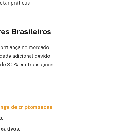
otar práticas
es Brasileiros
confiança no mercado
lidade adicional devido
o de 30% em transações
nge de criptomoedas
.
o
.
toativos
.