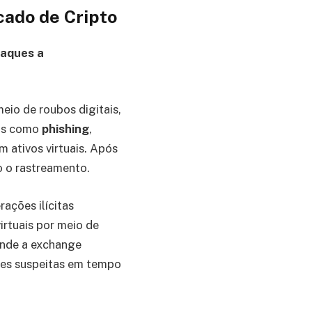
cado de Cripto
taques a
eio de roubos digitais,
os como
phishing
,
 ativos virtuais. Após
o o rastreamento.
ações ilícitas
rtuais por meio de
onde a exchange
es suspeitas em tempo