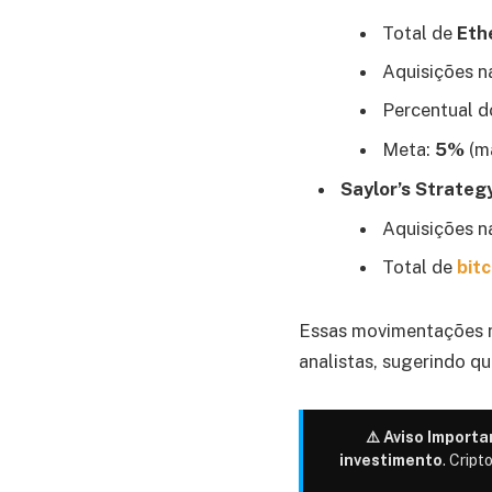
Total de
Eth
Aquisições n
Percentual d
Meta:
5%
(m
Saylor’s Strateg
Aquisições n
Total de
bitc
Essas movimentações
analistas, sugerindo q
⚠️ Aviso Importa
investimento
. Cript