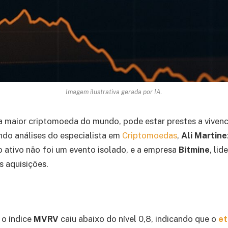
Imagem ilustrativa gerada por IA.
a maior criptomoeda do mundo, pode estar prestes a viven
undo análises do especialista em
Criptomoedas
,
Ali Martine
 ativo não foi um evento isolado, e a empresa
Bitmine
, li
s aquisições.
 o índice
MVRV
caiu abaixo do nível 0,8, indicando que o
e