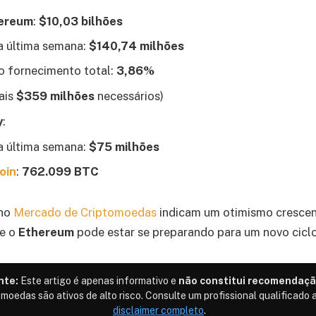
ereum
:
$10,03 bilhões
a última semana:
$140,74 milhões
o fornecimento total:
3,86%
ais
$359 milhões
necessários)
y
:
a última semana:
$75 milhões
oin
:
762.099 BTC
 no
Mercado de Criptomoedas
indicam um otimismo crescent
ue o
Ethereum
pode estar se preparando para um novo ciclo
nte:
Este artigo é apenas informativo e
não constitui recomendaçã
omoedas são ativos de alto risco. Consulte um profissional qualificado a
disclaimer completo
.