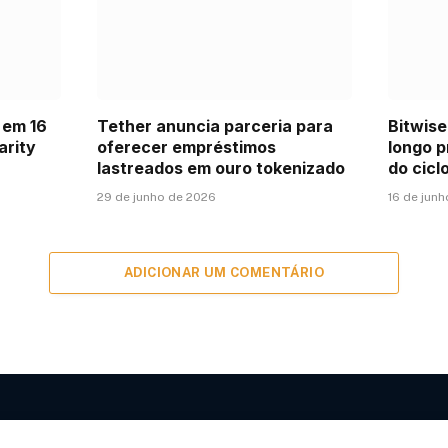
 em 16
Tether anuncia parceria para
Bitwise
arity
oferecer empréstimos
longo p
lastreados em ouro tokenizado
do cicl
29 de junho de 2026
16 de jun
ADICIONAR UM COMENTÁRIO