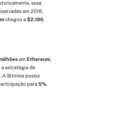
storicamente, essa
observadas em 2018,
um
chegou a
$2.186
,
milhões
em
Ethereum
,
a estratégia de
 A Bitmine possui
participação para
5%
,