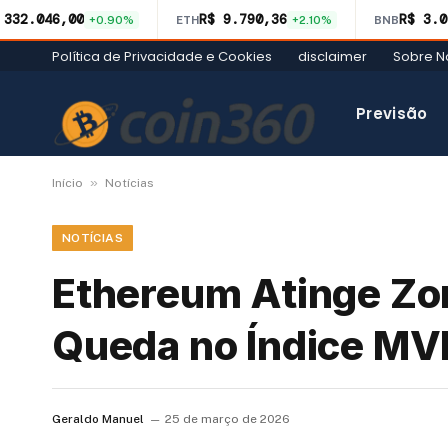
 332.046,00
R$ 9.790,36
R$ 3.0
+0.90%
ETH
+2.10%
BNB
Política de Privacidade e Cookies
disclaimer
Sobre N
Previsão
»
Início
Notícias
NOTÍCIAS
Ethereum Atinge Zo
Queda no Índice MVR
Geraldo Manuel
25 de março de 2026