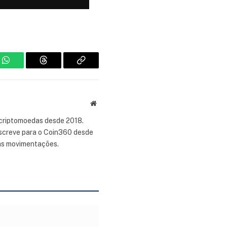
m
WhatsApp
Threads
Copiar
link
Site
 criptomoedas desde 2018.
 escreve para o Coin360 desde
as movimentações.