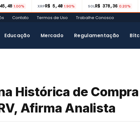
45,48
R$ 5,40
R$ 378,36
1.00%
XRP
1.90%
SOL
0.20%
ós
Contato
Termos de Uso
Trabalhe Conosco
Educação
Mercado
Regulamentação
Bitc
na Histórica de Compr
V, Afirma Analista