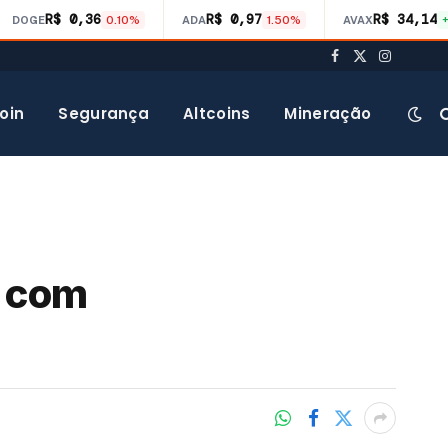
R$ 0,36
R$ 0,97
R$ 34,14
DOGE
0.10%
ADA
1.50%
AVAX
Facebook
X
Instagra
(Twitter)
oin
Segurança
Altcoins
Mineração
a com