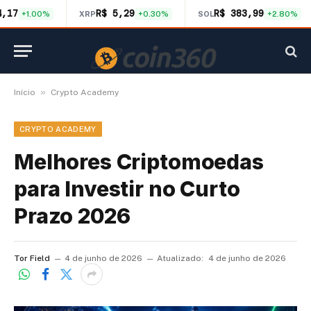
4,17
R$ 5,29
R$ 383,99
+1.00%
XRP
+0.30%
SOL
+2.80%
»
Início
Crypto Academy
CRYPTO ACADEMY
Melhores Criptomoedas
para Investir no Curto
Prazo 2026
Tor Field
4 de junho de 2026
Atualizado:
4 de junho de 2026