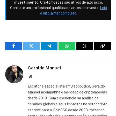
investimento
. Criptomoedas são ativos de alto risco.
Consulte um profissional qualificado antes de investir.
Leia
o disclaimer completo
.
Facebook
Twitter
Telegram
WhatsApp
Threads
Copiar
link
Geraldo Manuel
Site
Escritor e especialista em geopolítica, Geraldo
Manoel acompanha o mercado de criptomoedas
desde 2018. Com experiência na análise de
cenários globais e seus impactos no setor cripto,
escreve para o Coin360 desde 2023, trazendo