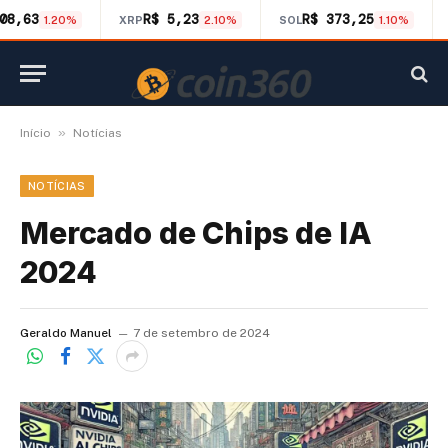
08,63
R$ 5,23
R$ 373,25
1.20%
XRP
2.10%
SOL
1.10%
»
Início
Notícias
NOTÍCIAS
Mercado de Chips de IA
2024
Geraldo Manuel
7 de setembro de 2024