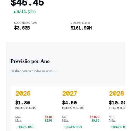
$45.45
▲ 0.41% (24h)
CAP. MERCADO
VOLUME 24H
$3.53B
$161.90M
Previsão por Ano
Deslize para ver todos os anos →
2026
2027
2028
$1.80
$4.50
$10.00
PREÇO MÉDIO
PREÇO MÉDIO
PREÇO MÉDIO
Mín.
$0.81
Mín.
$2.025
Mín.
Máx.
$3.96
Máx.
$9.90
Máx.
+80.0% ROI
+350.0% ROI
+900.0% ROI