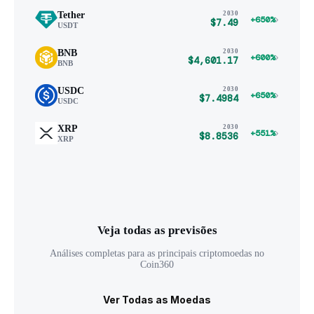
Tether
2030
›
+650%
$7.49
USDT
BNB
2030
›
+600%
$4,601.17
BNB
USDC
2030
›
+650%
$7.4984
USDC
XRP
2030
›
+551%
$8.8536
XRP
Veja todas as previsões
Análises completas para as principais criptomoedas no
Coin360
Ver Todas as Moedas