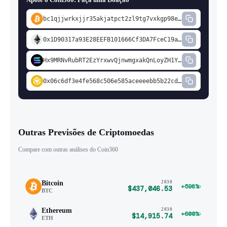
bc1qjjwrkxjjr35akjatpct2zl9tg7vxkgp98em2cd
0x1D90317a93E28EEFB101666Cf3DA7FceC19a74fD
Hx9MRNvRubRT2EzYrxwvQjnwmgxakQnLoyZH1YBdi1a7
0x06c6df3e4fe568c506e585aceeeebb5b22cdd5c3
Outras Previsões de Criptomoedas
Compare com outras análises do Coin360
Bitcoin
2030
›
+598%
$437,046.53
BTC
Ethereum
2030
›
+600%
$14,915.74
ETH