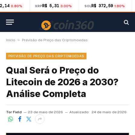
2,14
R$ 5,31
R$ 372,59
0.80%
XRP
3.00%
SOL
1.80%
»
Início
Previsão de Preço das Criptomoedas
PREVISÃO DE PREÇO DAS CRIPTOMOEDAS
Qual Será o Preço do
Litecoin de 2026 a 2030?
Análise Completa
Tor Field
23 de maio de 2026
Atualizado:
24 de maio de 2026