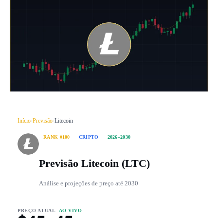
Início
›
Previsão
›
Litecoin
RANK #100
CRIPTO
2026–2030
Previsão Litecoin (LTC)
Análise e projeções de preço até 2030
PREÇO ATUAL
AO VIVO