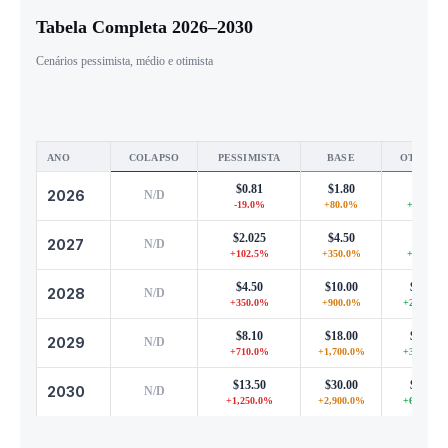
Tabela Completa 2026–2030
Cenários pessimista, médio e otimista
ANO
COLAPSO
PESSIMISTA
BASE
OTIMIST
$0.81
$1.80
$3.96
2026
N/D
-19.0%
+80.0%
+296.0%
$2.025
$4.50
$9.90
2027
N/D
+102.5%
+350.0%
+890.0%
$4.50
$10.00
$22.00
2028
N/D
+350.0%
+900.0%
+2,100.0
$8.10
$18.00
$39.60
2029
N/D
+710.0%
+1,700.0%
+3,860.0
$13.50
$30.00
$66.00
2030
N/D
+1,250.0%
+2,900.0%
+6,500.0