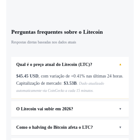
Perguntas frequentes sobre o Litecoin
Respostas diretas baseadas nos dados atuais
Qual é o preço atual do Litecoin (LTC)?
▼
$45.45 USD
, com variação de +0.41% nas últimas 24 horas.
Capitalização de mercado:
$3.53B
.
Dado atualizado
automaticamente via CoinGecko a cada 15 minutos.
O Litecoin vai subir em 2026?
▼
Nossa projeção para 2026 aponta mínimo de
$0.81
e
Como o halving do Bitcoin afeta o LTC?
máximo de
$3.96
, com valor central em
$1.80
. ROI
▼
estimado:
+80%
sobre o preço atual. Esses números
O halving de 2028 historicamente precede períodos de alta