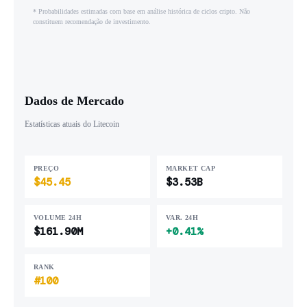
* Probabilidades estimadas com base em análise histórica de ciclos cripto. Não
constituem recomendação de investimento.
Dados de Mercado
Estatísticas atuais do Litecoin
PREÇO
MARKET CAP
$45.45
$3.53B
VOLUME 24H
VAR. 24H
$161.90M
+0.41%
RANK
#100