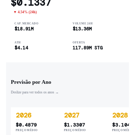
$0.1337
▼ 4.54% (24h)
CAP. MERCADO
VOLUME 24H
$18.91M
$13.36M
ATH
OFERTA
$4.14
117.89M STG
Previsão por Ano
Deslize para ver todos os anos →
2026
2027
2028
$0.4879
$1.3307
$3.1049
PREÇO MÉDIO
PREÇO MÉDIO
PREÇO MÉDIO