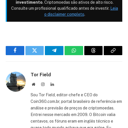
investimento
. Criptomoedas são ativos de alto risco.
Consulte um profissional qualificado antes de investir.
Leia
o disclaimer completo
.
Facebook
Twitter
Telegram
WhatsApp
Threads
Copiar
link
Tor Field
Site
Instagram
LinkedIn
Sou Tor Field, editor-chefe e CEO do
Coin360.com.br, portal brasileiro de referência em
análise e previsão de preços de criptomoedas.
Entrei nesse mercado em 2009. O Bitcoin valia
centavos, os fóruns eram em inglês técnico e
quase todo mundo achava que era golpe. Eu