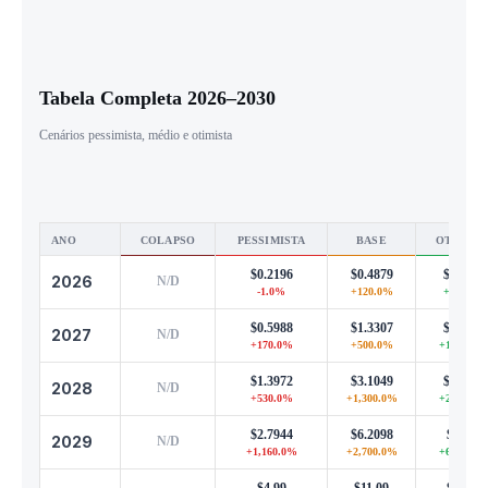
Tabela Completa 2026–2030
Cenários pessimista, médio e otimista
ANO
COLAPSO
PESSIMISTA
BASE
OTIMIST
$0.2196
$0.4879
$1.0734
2026
N/D
-1.0%
+120.0%
+384.0%
$0.5988
$1.3307
$2.9275
2027
N/D
+170.0%
+500.0%
+1,220.0
$1.3972
$3.1049
$6.8308
2028
N/D
+530.0%
+1,300.0%
+2,980.0
$2.7944
$6.2098
$13.66
2029
N/D
+1,160.0%
+2,700.0%
+6,060.0
$4.99
$11.09
$24.40