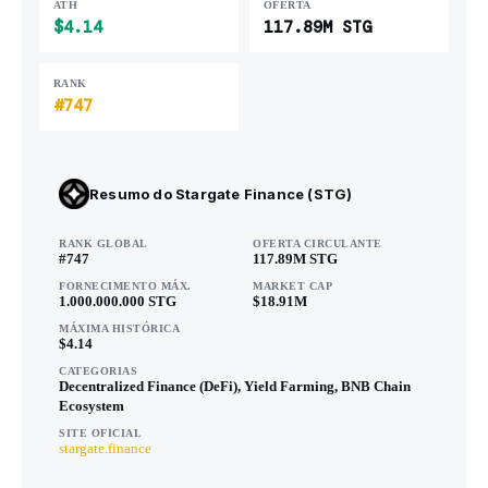
ATH
OFERTA
$4.14
117.89M STG
RANK
#747
Resumo do Stargate Finance (STG)
RANK GLOBAL
OFERTA CIRCULANTE
#747
117.89M STG
FORNECIMENTO MÁX.
MARKET CAP
1.000.000.000 STG
$18.91M
MÁXIMA HISTÓRICA
$4.14
CATEGORIAS
Decentralized Finance (DeFi), Yield Farming, BNB Chain
Ecosystem
SITE OFICIAL
stargate.finance