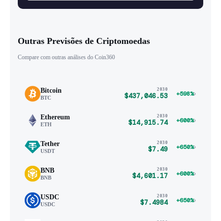
Outras Previsões de Criptomoedas
Compare com outras análises do Coin360
Bitcoin
2030
›
+598%
$437,046.53
BTC
Ethereum
2030
›
+600%
$14,915.74
ETH
Tether
2030
›
+650%
$7.49
USDT
BNB
2030
›
+600%
$4,601.17
BNB
USDC
2030
›
+650%
$7.4984
USDC