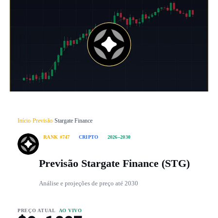
Início
›
Previsão
›
Stargate Finance
RANK #747
CRIPTO
2026–2030
Previsão Stargate Finance (STG)
Análise e projeções de preço até 2030
PREÇO ATUAL
AO VIVO