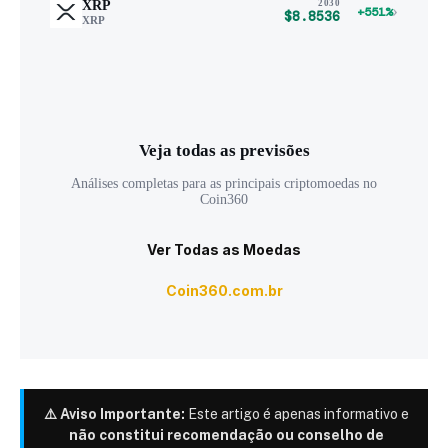
XRP
2030
›
+551%
$8.8536
XRP
Veja todas as previsões
Análises completas para as principais criptomoedas no
Coin360
Ver Todas as Moedas
Coin360.com.br
⚠️ Aviso Importante:
Este artigo é apenas informativo e
não constitui recomendação ou conselho de