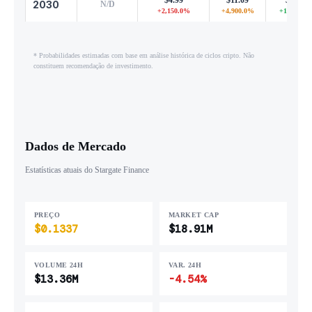
2030
N/D
+2,150.0%
+4,900.0%
+10,900.0
* Probabilidades estimadas com base em análise histórica de ciclos cripto. Não
constituem recomendação de investimento.
Dados de Mercado
Estatísticas atuais do Stargate Finance
PREÇO
MARKET CAP
$0.1337
$18.91M
VOLUME 24H
VAR. 24H
$13.36M
-4.54%