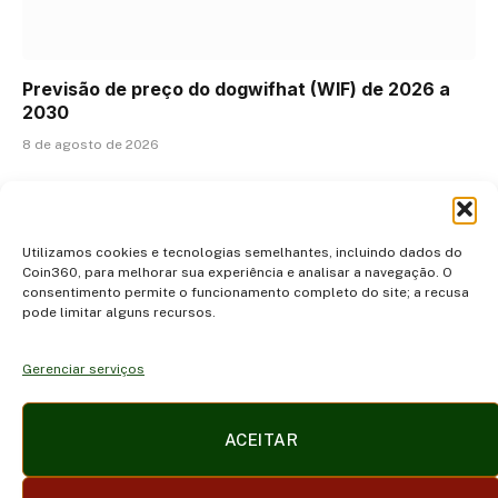
Previsão de preço do dogwifhat (WIF) de 2026 a
2030
8 de agosto de 2026
ADICIONAR UM COMENTÁRIO
Utilizamos cookies e tecnologias semelhantes, incluindo dados do
Coin360, para melhorar sua experiência e analisar a navegação. O
consentimento permite o funcionamento completo do site; a recusa
pode limitar alguns recursos.
Gerenciar serviços
Facebook
X
Instagram
Pinterest
ACEITAR
(Twitter)
POLÍTICA DE PRIVACIDADE E COOKIES
DISCLAIMER