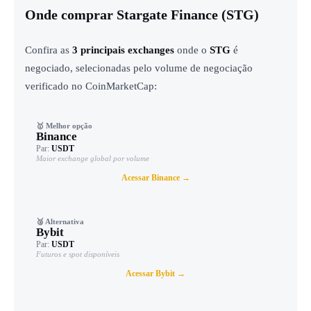
Onde comprar Stargate Finance (STG)
Confira as
3 principais exchanges
onde o
STG
é
negociado, selecionadas pelo volume de negociação
verificado no CoinMarketCap:
🥇 Melhor opção
Binance
Par:
USDT
Maior exchange global por volume
Acessar Binance →
🥈 Alternativa
Bybit
Par:
USDT
Futuros e spot disponíveis
Acessar Bybit →