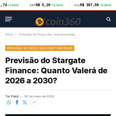
1,74
R$ 5,29
R$ 387,58
+1.50%
XRP
+0.50%
SOL
+2.80%
»
Início
Previsão de Preço das Criptomoedas
PREVISÃO DE PREÇO DAS CRIPTOMOEDAS
Previsão do Stargate
Finance: Quanto Valerá de
2026 a 2030?
Tor Field
30 de maio de 2026