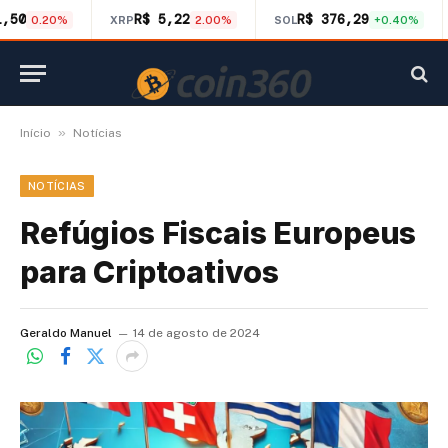
1,50
R$ 5,22
R$ 376,29
0.20%
XRP
2.00%
SOL
+0.40%
»
Início
Notícias
NOTÍCIAS
Refúgios Fiscais Europeus
para Criptoativos
Geraldo Manuel
14 de agosto de 2024