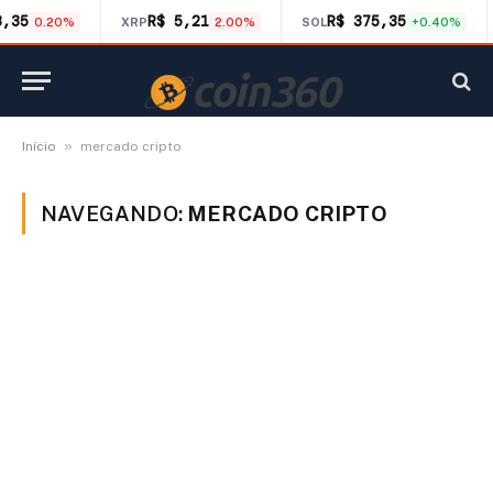
8,35
R$ 5,21
R$ 375,35
0.20%
XRP
2.00%
SOL
+0.40%
»
Início
mercado cripto
NAVEGANDO:
MERCADO CRIPTO