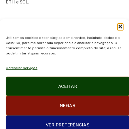
ETH e SOL.
Next
1
2
Utilizamos cookies e tecnologias semelhantes, incluindo dados do
Coin360, para melhorar sua experiência e analisar a navegação. O
consentimento permite o funcionamento completo do site; a recusa
pode limitar alguns recursos.
Gerenciar serviços
Facebook
X
Instagram
Pinterest
ACEITAR
(Twitter)
POLÍTICA DE PRIVACIDADE E COOKIES
DISCLAIMER
NEGAR
SOBRE NÓS
CONTATO
TERMOS DE USO
TRABALHE CONOSCO
VER PREFERÊNCIAS