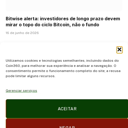
Bitwise alerta: investidores de longo prazo devem
mirar o topo do ciclo Bitcoin, não o fundo
16 de junho de 2026
ADICIONAR UM COMENTÁRIO
Utilizamos cookies e tecnologias semelhantes, incluindo dados do
Coin360, para melhorar sua experiência e analisar a navegação. O
consentimento permite o funcionamento completo do site; a recusa
pode limitar alguns recursos.
Gerenciar serviços
Facebook
X
Instagram
Pinterest
ACEITAR
(Twitter)
POLÍTICA DE PRIVACIDADE E COOKIES
DISCLAIMER
NEGAR