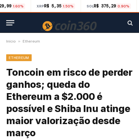
29,99
R$ 5,35
R$ 375,29
1.60%
XRP
1.50%
SOL
0.90%
»
Início
Ethereum
ETHEREUM
Toncoin em risco de perder
ganhos; queda do
Ethereum a $2.000 é
possível e Shiba Inu atinge
maior valorização desde
março