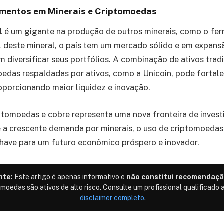
imentos em Minerais e Criptomoedas
il
é um gigante na produção de outros minerais, como o fe
 deste mineral, o país tem um mercado sólido e em expansã
m diversificar seus portfólios. A combinação de ativos trad
oedas respaldadas por ativos, como a Unicoin, pode fortale
oporcionando maior liquidez e inovação.
ptomoedas e cobre representa uma nova fronteira de invest
e a crescente demanda por minerais, o uso de criptomoeda
have para um futuro econômico próspero e inovador.
nte:
Este artigo é apenas informativo e
não constitui recomendaçã
omoedas são ativos de alto risco. Consulte um profissional qualificado a
disclaimer completo
.