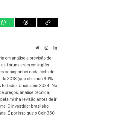
m
WhatsApp
Threads
Copiar
link
Site
Instagram
LinkedIn
ia em análise e previsão de
 os fóruns eram em inglês
tes acompanhei cada ciclo de
no de 2018 (que eliminou 90%
os Estados Unidos em 2024. No
e preços, análise técnica,
ela minha revisão antes de ir
ro. O investidor brasileiro
da. É por isso que o Coin360