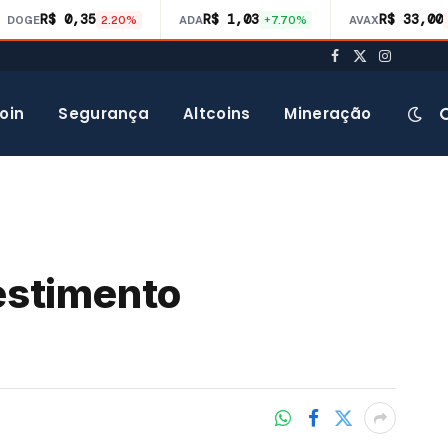
R$ 0,35
R$ 1,03
R$ 33,00
DOGE
2.20%
ADA
+7.70%
AVAX
Facebook
X
Instagra
(Twitter)
oin
Segurança
Altcoins
Mineração
estimento