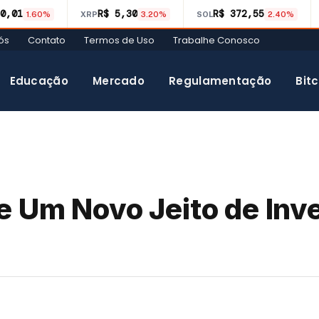
0,01
R$ 5,30
R$ 372,55
1.60%
XRP
3.20%
SOL
2.40%
ós
Contato
Termos de Uso
Trabalhe Conosco
Educação
Mercado
Regulamentação
Bitc
e Um Novo Jeito de Inv