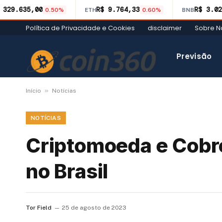
 329.635,00
R$ 9.764,33
R$ 3.02
0.50%
ETH
0.60%
BNB
Política de Privacidade e Cookies
disclaimer
Sobre N
Previsão
»
Início
Notícias
NOTÍCIAS
Criptomoeda e Cobr
no Brasil
Tor Field
25 de agosto de 2023