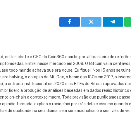
Facebook
Twitter
Telegra
ld, editor-chefe e CEO do Coin360.com.br, portal brasileiro de referênc
riptomoedas. Entrei nesse mercado em 2009. O Bitcoin valia centavos,
uase todo mundo achava que era golpe. Eu fiquei. Nos 15 anos seguin
imeiro halving, o colapso da Mt. Gox, o boom das ICOs em 2017, o inver
s), a entrada institucional em 2020 e os ETFs de Bitcoin aprovados n
.br lidero a produção de análises baseadas em dados reais: histórico d
to on-chain e contexto macro. Toda previsão que publicamos passa p
o opinião formada, explico o raciocínio por trás dela e assumo quando er
ise de qualidade no seu idioma, sem sensacionalismo e sem viés de ven