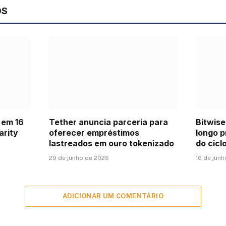
OS
 em 16
Tether anuncia parceria para
Bitwise
arity
oferecer empréstimos
longo p
lastreados em ouro tokenizado
do cicl
29 de junho de 2026
16 de jun
ADICIONAR UM COMENTÁRIO