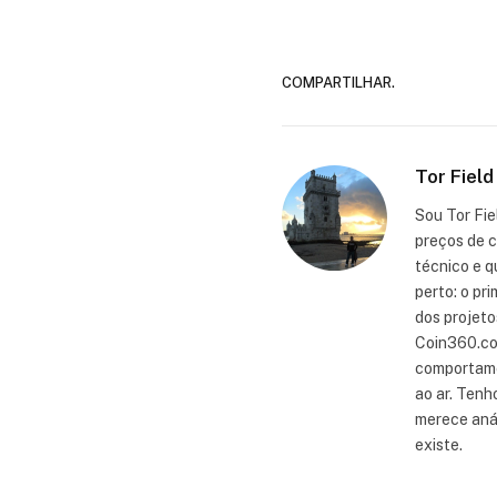
COMPARTILHAR.
Tor Field
Sou Tor Fie
preços de c
técnico e q
perto: o pr
dos projeto
Coin360.com
comportamen
ao ar. Tenh
merece anál
existe.