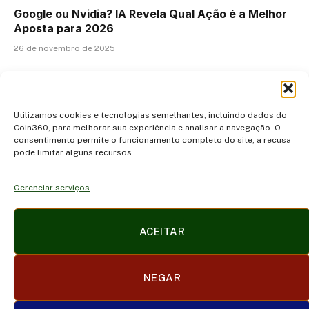
Google ou Nvidia? IA Revela Qual Ação é a Melhor
Aposta para 2026
26 de novembro de 2025
ADICIONAR UM COMENTÁRIO
Utilizamos cookies e tecnologias semelhantes, incluindo dados do
Coin360, para melhorar sua experiência e analisar a navegação. O
consentimento permite o funcionamento completo do site; a recusa
pode limitar alguns recursos.
Gerenciar serviços
Facebook
X
Instagram
Pinterest
ACEITAR
(Twitter)
POLÍTICA DE PRIVACIDADE E COOKIES
DISCLAIMER
NEGAR
SOBRE NÓS
CONTATO
TERMOS DE USO
TRABALHE CONOSCO