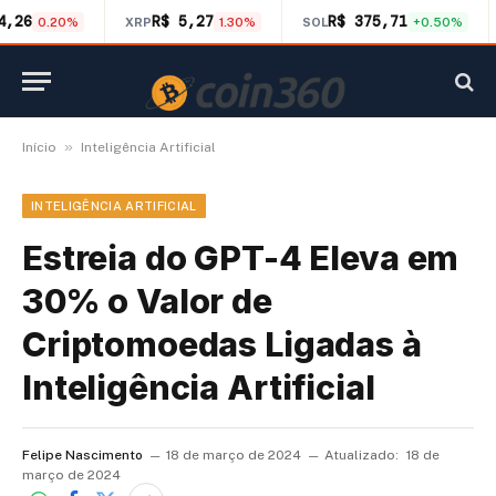
4,26
R$ 5,27
R$ 375,71
0.20%
XRP
1.30%
SOL
+0.50%
»
Início
Inteligência Artificial
INTELIGÊNCIA ARTIFICIAL
Estreia do GPT-4 Eleva em
30% o Valor de
Criptomoedas Ligadas à
Inteligência Artificial
Felipe Nascimento
18 de março de 2024
Atualizado:
18 de
março de 2024