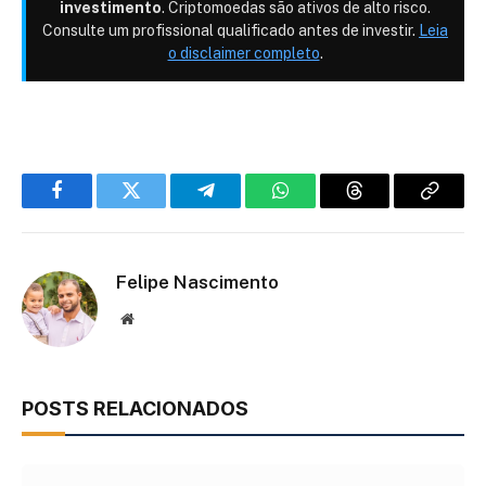
investimento
. Criptomoedas são ativos de alto risco.
Consulte um profissional qualificado antes de investir.
Leia
o disclaimer completo
.
Facebook
Twitter
Telegram
WhatsApp
Threads
Copiar
link
Felipe Nascimento
Site
POSTS RELACIONADOS