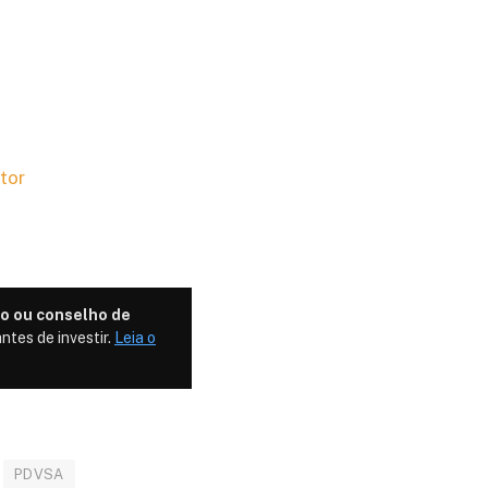
tor
o ou conselho de
ntes de investir.
Leia o
PDVSA