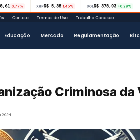
8,61
R$ 5,38
R$ 378,93
0.77%
XRP
1.45%
SOL
+0.29%
ós
Contato
Termos de Uso
Trabalhe Conosco
Educação
Mercado
Regulamentação
Bitc
nização Criminosa da
de 2024