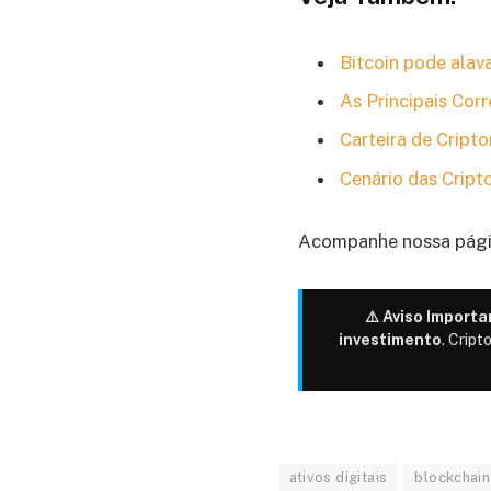
Bitcoin pode alav
As Principais Cor
Carteira de Crip
Cenário das Cript
Acompanhe nossa pági
⚠️ Aviso Importa
investimento
. Cript
ativos digitais
blockchain