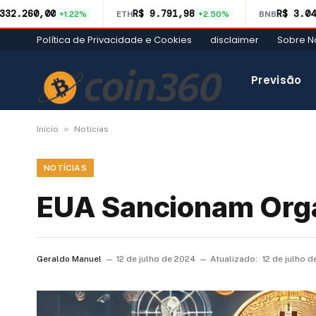
332.260,00
R$ 9.791,98
R$ 3.04
+1.22%
ETH
+2.50%
BNB
Política de Privacidade e Cookies
disclaimer
Sobre N
Previsão
»
Início
Notícias
NOTÍCIAS
EUA Sancionam Orga
Geraldo Manuel
12 de julho de 2024
Atualizado:
12 de julho 