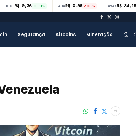
R$ 0,36
R$ 0,96
R$ 34,1
DOGE
+0.31%
ADA
2.06%
AVAX
Facebook
X
Instagra
(Twitter)
oin
Segurança
Altcoins
Mineração
 Venezuela