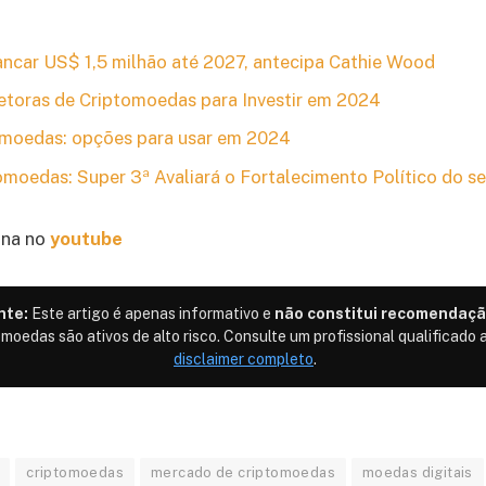
ancar US$ 1,5 milhão até 2027, antecipa Cathie Wood
retoras de Criptomoedas para Investir em 2024
tomoedas: opções para usar em 2024
omoedas: Super 3ª Avaliará o Fortalecimento Político do se
na no
youtube
nte:
Este artigo é apenas informativo e
não constitui recomendaçã
omoedas são ativos de alto risco. Consulte um profissional qualificado a
disclaimer completo
.
criptomoedas
mercado de criptomoedas
moedas digitais