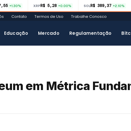
7,55
R$ 5,28
R$ 389,37
+1.30%
XRP
+0.00%
SOL
+2.10%
ós
Contato
Termos de Uso
Trabalhe Conosco
Educação
Mercado
Regulamentação
Bitc
reum em Métrica Funda