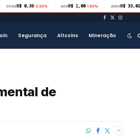
R$ 0,36
R$ 1,00
R$ 33,0
DOGE
0.50%
ADA
1.90%
AVAX
Facebook
X
Instagra
(Twitter)
oin
Segurança
Altcoins
Mineração
mental de