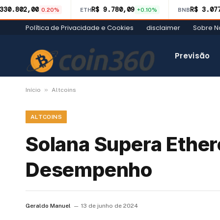
330.802,00
R$ 9.780,09
R$ 3.07
0.20%
ETH
+0.10%
BNB
Política de Privacidade e Cookies
disclaimer
Sobre N
Previsão
»
Início
Altcoins
ALTCOINS
Solana Supera Ethe
Desempenho
Geraldo Manuel
13 de junho de 2024