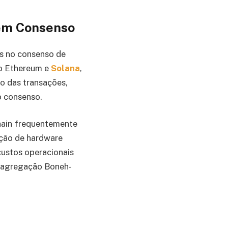
 em Consenso
os no consenso de
mo Ethereum e
Solana
,
ro das transações,
o consenso.
chain frequentemente
ação de hardware
custos operacionais
a agregação Boneh-