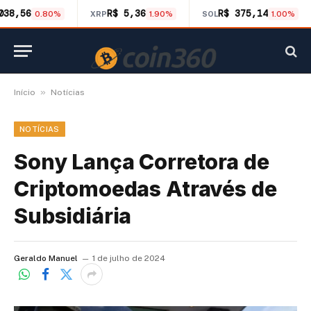
038,56
R$ 5,36
R$ 375,14
0.80%
XRP
1.90%
SOL
1.00%
»
Início
Notícias
NOTÍCIAS
Sony Lança Corretora de
Criptomoedas Através de
Subsidiária
Geraldo Manuel
1 de julho de 2024