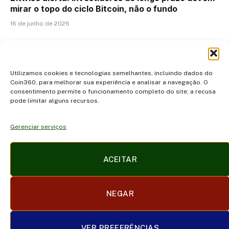
mirar o topo do ciclo Bitcoin, não o fundo
16 de junho de 2026
ADICIONAR UM COMENTÁRIO
Utilizamos cookies e tecnologias semelhantes, incluindo dados do
Coin360, para melhorar sua experiência e analisar a navegação. O
consentimento permite o funcionamento completo do site; a recusa
pode limitar alguns recursos.
Gerenciar serviços
Facebook
X
Instagram
Pinterest
ACEITAR
(Twitter)
POLÍTICA DE PRIVACIDADE E COOKIES
DISCLAIMER
NEGAR
SOBRE NÓS
CONTATO
TERMOS DE USO
TRABALHE CONOSCO
VER PREFERÊNCIAS