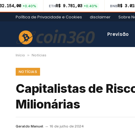
32.154,00
R$ 9.781,03
R$ 3.01
+0.40%
ETH
+0.40%
BNB
Política de Privacidade e Cookies
disclaimer
Sobre N
Previsão
»
Início
Notícias
NOTÍCIAS
Capitalistas de Ri
Milionárias
Geraldo Manuel
16 de julho de 2024