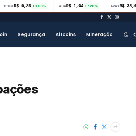
R$ 0,36
R$ 1,04
R$ 33,
DOGE
+0.60%
ADA
+7.20%
AVAX
Facebook
X
Instagra
(Twitter)
oin
Segurança
Altcoins
Mineração
oações