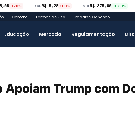
8,58
R$ 5,28
R$ 375,69
0.70%
XRP
1.00%
SOL
+0.30%
ós
Contato
Termos de Uso
Trabalhe Conosco
Educação
Mercado
Regulamentação
Bitc
sco Apoiam Trump com D