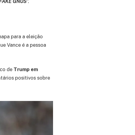
FAKE GNUS
”.
apa para a eleição
que Vance é a pessoa
oco de
Trump em
ários positivos sobre