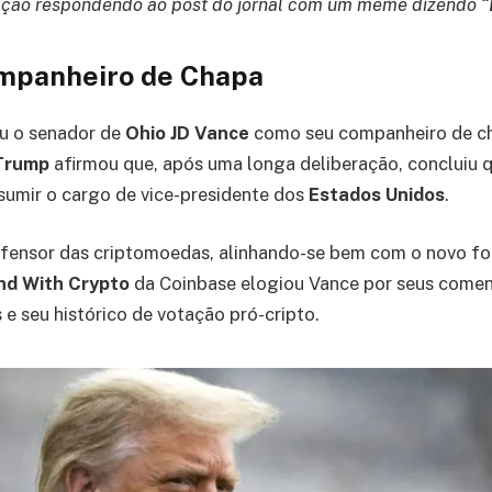
ação respondendo ao post do jornal com um meme dizendo “
mpanheiro de Chapa
u o senador de
Ohio JD Vance
como seu companheiro de ch
Trump
afirmou que, após uma longa deliberação, concluiu 
sumir o cargo de vice-presidente dos
Estados Unidos
.
efensor das criptomoedas, alinhando-se bem com o novo f
nd With Crypto
da Coinbase elogiou Vance por seus coment
s e seu histórico de votação pró-cripto.