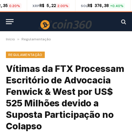
2,35
R$ 5,22
R$ 376,38
0.20%
XRP
2.00%
SOL
+0.40%
»
Início
Regulamentação
REGULAMENTAÇÃO
Vítimas da FTX Processam
Escritório de Advocacia
Fenwick & West por US$
525 Milhões devido a
Suposta Participação no
Colapso