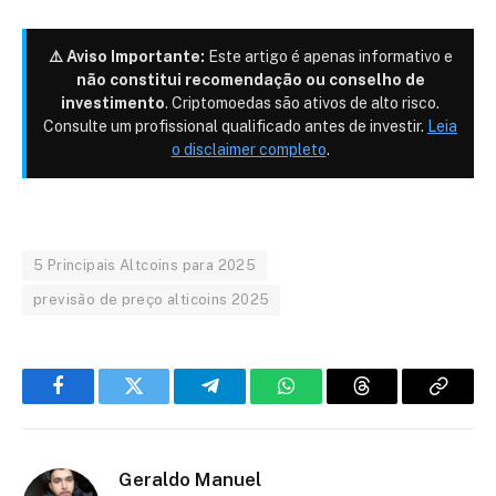
⚠️ Aviso Importante:
Este artigo é apenas informativo e
não constitui recomendação ou conselho de
investimento
. Criptomoedas são ativos de alto risco.
Consulte um profissional qualificado antes de investir.
Leia
o disclaimer completo
.
5 Principais Altcoins para 2025
previsão de preço alticoins 2025
Facebook
Twitter
Telegram
WhatsApp
Threads
Copiar
link
Geraldo Manuel