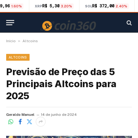
9,96
R$ 5,30
R$ 372,00
1.60%
XRP
3.20%
SOL
2.40%
»
Início
Altcoins
ALTCOINS
Previsão de Preço das 5
Principais Altcoins para
2025
Geraldo Manuel
14 de junho de 2024